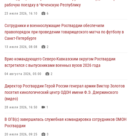
рабочую поездку в Чеченскую Республику
06 августа 2026, 10:13
1
23 июля 2026, 16:10
6
Подозреваемые в незаконном обороте запрещенных веществ
Сотрудники и военнослужащие Росгвардии обеспечили
задержаны в Дагестане при силовой поддержке Росгвардии
правопорядок при проведении товарищеского матча по футболу в
06 августа 2026, 09:00
Санкт-Петербурге
В Югре при силовой поддержке ОМОН Росгвардии задержаны
13 июля 2026, 08:08
2
подозреваемые в страховом мошенничестве
Врио командующего Северо-Кавказским округом Росгвардии
06 августа 2026, 08:56
2
1
встретился с выпускниками военных вузов 2026 года
Офицер СОБР Росгвардии выступил на окружном юнармейском
04 августа 2026, 05:00
2
форуме в Астрахани
Директор Росгвардии Герой России генерал армии Виктор Золотов
06 августа 2026, 08:27
3
посетил кинологический центр ОДОН имени Ф.Э. Дзержинского
(видео)
28 июля 2026, 16:50
1
В ОГВ(с) завершилась служебная командировка сотрудников ОМОН
Росгвардии
20 июля 2026, 09:25
3