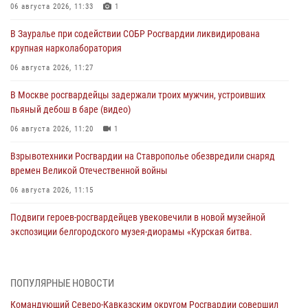
06 августа 2026, 11:33
1
В Зауралье при содействии СОБР Росгвардии ликвидирована
крупная нарколаборатория
06 августа 2026, 11:27
В Москве росгвардейцы задержали троих мужчин, устроивших
пьяный дебош в баре (видео)
06 августа 2026, 11:20
1
Взрывотехники Росгвардии на Ставрополье обезвредили снаряд
времен Великой Отечественной войны
06 августа 2026, 11:15
Подвиги героев‑росгвардейцев увековечили в новой музейной
экспозиции белгородского музея‑диорамы «Курская битва.
Белгородское направление»
06 августа 2026, 10:30
3
ПОПУЛЯРНЫЕ НОВОСТИ
Охрану общественного порядка и безопасность на футбольном
Командующий Северо-Кавказским округом Росгвардии совершил
матче в Москве обеспечила Росгвардия (видео)