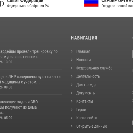
ет Федерации
СЕРВЕР ОРГАНОВ
рального Собрания РФ
Государственной власти РФ
И
НАВИГАЦИЯ
вардейцы провели тренировку по
Главная
вам для юных воспит...
Новости
26, 13:00
Федеральная служба
Деятельность
цы в ЛНР совершенствуют навыки
 медицины с учетом...
Для граждан
26, 09:00
Документы
Контакты
лняющие задачи СВО
цы получают из дома
Герои
...
Карта сайта
26, 05:00
Открытые данные