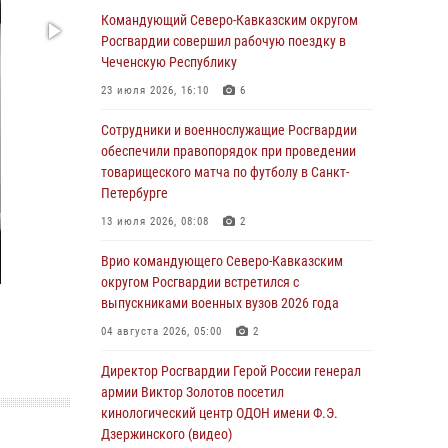
ОМОН «Ойрат» Управления Росгвардии по
Командующий Северо-Кавказским округом
Республике Калмыкия исполнилось 20 лет
Росгвардии совершил рабочую поездку в
Чеченскую Республику
08 августа 2026, 07:00
23 июля 2026, 16:10
6
Росгвардейцы обеспечили безопасность
«Поезда Победы» в Кузбассе
Сотрудники и военнослужащие Росгвардии
обеспечили правопорядок при проведении
08 августа 2026, 07:00
товарищеского матча по футболу в Санкт-
Петербурге
В Кабардино-Балкарии сотрудники
Росгвардии провели турнир по настольному
13 июля 2026, 08:08
2
теннису ко Дню физкультурника
Врио командующего Северо-Кавказским
08 августа 2026, 07:00
округом Росгвардии встретился с
выпускниками военных вузов 2026 года
Военнослужащие Софринской бригады
Росгвардии встретились с участником
04 августа 2026, 05:00
2
патриотического проекта «Дорогой
Ломоносова — дорогой к Победе в СВО»
Директор Росгвардии Герой России генерал
(видео)
армии Виктор Золотов посетил
кинологический центр ОДОН имени Ф.Э.
08 августа 2026, 07:00
2
1
Дзержинского (видео)