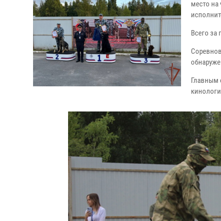
место на
исполнит
Всего за 
Соревнов
обнаруже
Главным 
кинологи