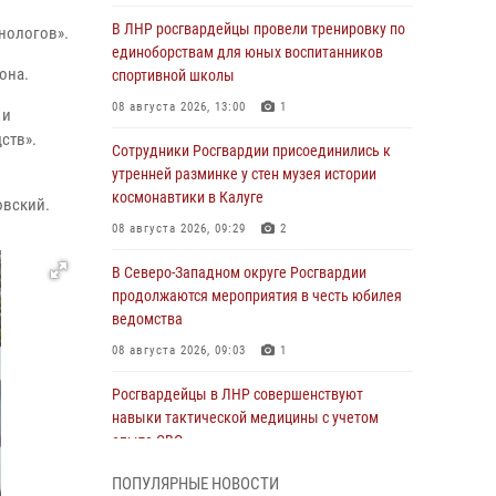
В ЛНР росгвардейцы провели тренировку по
нологов».
единоборствам для юных воспитанников
она.
спортивной школы
08 августа 2026, 13:00
1
 и
ств».
Сотрудники Росгвардии присоединились к
утренней разминке у стен музея истории
космонавтики в Калуге
овский.
08 августа 2026, 09:29
2
В Северо-Западном округе Росгвардии
продолжаются мероприятия в честь юбилея
ведомства
08 августа 2026, 09:03
1
Росгвардейцы в ЛНР совершенствуют
навыки тактической медицины с учетом
опыта СВО
08 августа 2026, 09:00
2
ПОПУЛЯРНЫЕ НОВОСТИ