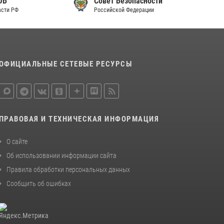
Совет Безопасности
законодательства (видео)
Российской Федерации
30 июля 2026, 08:00
1
В Челябинске росгвардейцы задержали
злоумышленников, напавших на бригаду
ОФИЦИАЛЬНЫЕ СЕТЕВЫЕ РЕСУРСЫ
скорой помощи (видео)
14 июля 2026, 12:20
1
Состоялась рабочая встреча директора
Росгвардии Героя России генерала армии
ПРАВОВАЯ И ТЕХНИЧЕСКАЯ ИНФОРМАЦИЯ
Виктора Золотова с заместителем
полномочного представителя Президента
Российской Федерации в Северо-Кавказском
О сайте
федеральном округе Виталием Кузнецовым
Об использовании информации сайта
30 июля 2026, 15:35
4
Правила обработки персональных данных
Сообщить об ошибках