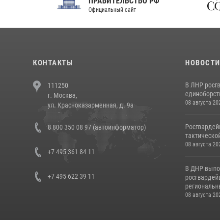
ПРАВИТЕЛЬСТВО РФ
Сов
Официальный сайт
Феде
КОНТАКТЫ
НОВОСТ
В ЛНР росг
111250
единоборст
г. Москва,
08 августа 20
ул. Красноказарменная, д. 9а
Росгвардей
8 800 350 08 97 (автоинформатор)
тактической
08 августа 20
+7 495 361 84 11
В ДНР выпо
+7 495 622 39 11
росгвардей
региональны
08 августа 20