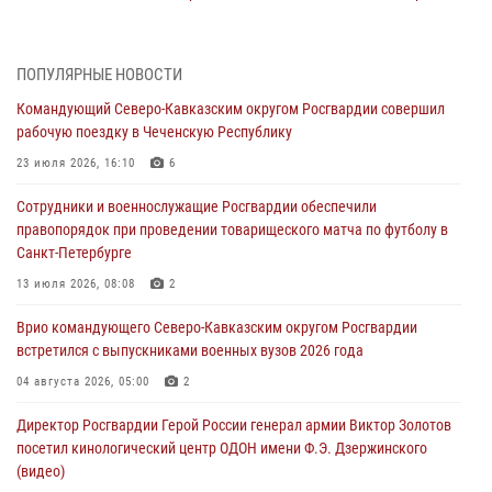
Росгвардии (видео)
07 августа 2026, 12:20
3
1
ПОПУЛЯРНЫЕ НОВОСТИ
Ветеран войск правопорядка генерал-майор Иван Пияшев – герой
Командующий Северо-Кавказским округом Росгвардии совершил
выпуска «Легенды армии с Александром Маршалом»
рабочую поездку в Чеченскую Республику
07 августа 2026, 12:00
23 июля 2026, 16:10
6
Представители ФСБ России по Уральскому округу Росгвардии и
Сотрудники и военнослужащие Росгвардии обеспечили
ветераны военной контрразведки почтили память Николая
правопорядок при проведении товарищеского матча по футболу в
Кузнецова
Санкт-Петербурге
07 августа 2026, 12:00
4
13 июля 2026, 08:08
2
Росгвардейцы пресекли попытку руферов подняться на крышу
Врио командующего Северо-Кавказским округом Росгвардии
Смольного собора в Санкт-Петербурге (видео)
встретился с выпускниками военных вузов 2026 года
07 августа 2026, 11:34
3
1
04 августа 2026, 05:00
2
В Курске росгвардейцы провели занятие по основам
Директор Росгвардии Герой России генерал армии Виктор Золотов
взрывобезопасности
посетил кинологический центр ОДОН имени Ф.Э. Дзержинского
07 августа 2026, 11:33
(видео)