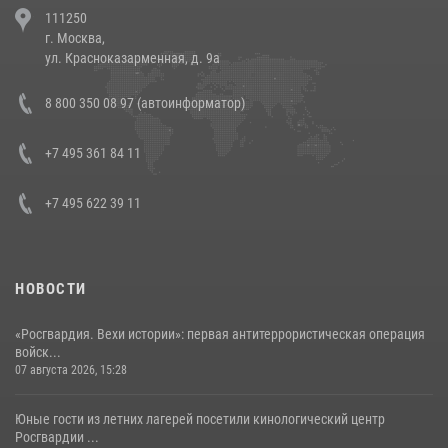
111250
напавших на бригаду скорой помощи (видео)
г. Москва,
14 июля 2026, 12:20
1
ул. Красноказарменная, д. 9а
В Росгвардии прошла военно-научная конференция по обобщению
8 800 350 08 97 (автоинформатор)
боевого опыта
08 июля 2026, 07:01
+7 495 361 84 11
+7 495 622 39 11
НОВОСТИ
«Росгвардия. Вехи истории»: первая антитеррористическая операция
войск...
07 августа 2026, 15:28
Юные гости из летних лагерей посетили кинологический центр
Росгвардии ...