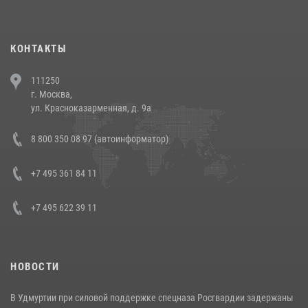
повели рейды по соблюдению миграционного законодательства
(видео)
30 июля 2026, 08:00
1
КОНТАКТЫ
В Челябинске росгвардейцы задержали злоумышленников,
111250
напавших на бригаду скорой помощи (видео)
г. Москва,
14 июля 2026, 12:20
1
ул. Красноказарменная, д. 9а
В Росгвардии прошла военно-научная конференция по обобщению
8 800 350 08 97 (автоинформатор)
боевого опыта
08 июля 2026, 07:01
+7 495 361 84 11
+7 495 622 39 11
НОВОСТИ
В Удмуртии при силовой поддержке спецназа Росгвардии задержаны