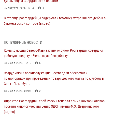
динамовцам Свердловской области
05 августа 2026, 13:50
4
В столице росгвардейцы задержали мужчину, устроившего дебош в
букмекерской конторе (видео)
05 августа 2026, 13:25
1
В Удмуртии при силовой поддержке спецназа Росгвардии
ПОПУЛЯРНЫЕ НОВОСТИ
задержаны подозреваемые в мошенничестве под видом оказания
Командующий Северо-Кавказским округом Росгвардии совершил
оздоровительных услуг (видео)
рабочую поездку в Чеченскую Республику
05 августа 2026, 13:20
1
1
23 июля 2026, 16:10
6
В Москве дети сотрудников и военнослужащих Росгвардии
Сотрудники и военнослужащие Росгвардии обеспечили
посетили мастер-класс по художественной гимнастике
правопорядок при проведении товарищеского матча по футболу в
05 августа 2026, 13:00
3
Санкт-Петербурге
Офицеры Росгвардии и ветераны войск правопорядка почтили
13 июля 2026, 08:08
2
память генерала армии Ивана Кирилловича Яковлева
Директор Росгвардии Герой России генерал армии Виктор Золотов
05 августа 2026, 12:40
6
посетил кинологический центр ОДОН имени Ф.Э. Дзержинского
(видео)
Росгвардейцы приняли участие в акции «Волна памяти»,