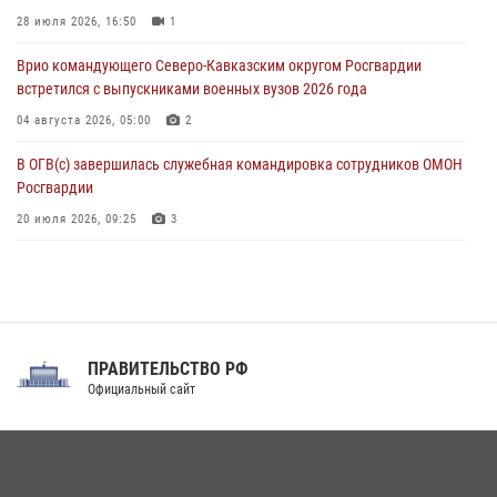
посвящённой 83‑й годовщине освобождения Белгорода от
28 июля 2026, 16:50
1
немецко‑фашистских захватчиков
Врио командующего Северо-Кавказским округом Росгвардии
05 августа 2026, 12:13
1
встретился с выпускниками военных вузов 2026 года
04 августа 2026, 05:00
2
В ОГВ(с) завершилась служебная командировка сотрудников ОМОН
Росгвардии
20 июля 2026, 09:25
3
Директор Росгвардии Герой России генерал армии Виктор Золотов
поздравил специалистов подразделений тыла с профессиональным
праздником
31 июля 2026, 21:01
ПРАВИТЕЛЬСТВО РФ
Праздник «Один день с Росгвардией» к 105-летию Центрального
Официальный сайт
округа прошел на Поклонной горе
18 июля 2026, 13:43
15
1
При силовой поддержке СОБР Росгвардии в Иркутской области