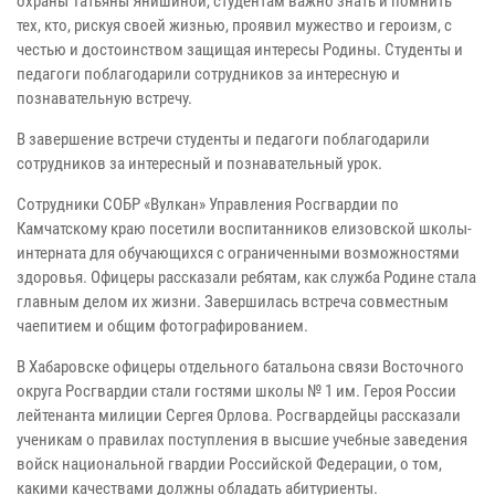
охраны Татьяны Янишиной, студентам важно знать и помнить
тех, кто, рискуя своей жизнью, проявил мужество и героизм, с
честью и достоинством защищая интересы Родины. Студенты и
педагоги поблагодарили сотрудников за интересную и
познавательную встречу.
В завершение встречи студенты и педагоги поблагодарили
сотрудников за интересный и познавательный урок.
Сотрудники СОБР «Вулкан» Управления Росгвардии по
Камчатскому краю посетили воспитанников елизовской школы-
интерната для обучающихся с ограниченными возможностями
здоровья. Офицеры рассказали ребятам, как служба Родине стала
главным делом их жизни. Завершилась встреча совместным
чаепитием и общим фотографированием.
В Хабаровске офицеры отдельного батальона связи Восточного
округа Росгвардии стали гостями школы № 1 им. Героя России
лейтенанта милиции Сергея Орлова. Росгвардейцы рассказали
ученикам о правилах поступления в высшие учебные заведения
войск национальной гвардии Российской Федерации, о том,
какими качествами должны обладать абитуриенты.