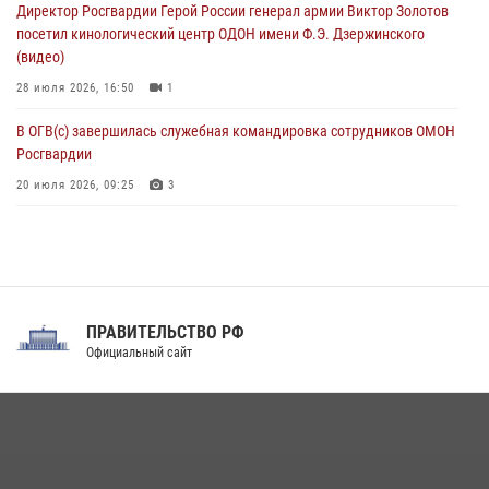
Директор Росгвардии Герой России генерал армии Виктор Золотов
крупная нарколаборатория
посетил кинологический центр ОДОН имени Ф.Э. Дзержинского
06 августа 2026, 11:27
(видео)
28 июля 2026, 16:50
1
В ОГВ(с) завершилась служебная командировка сотрудников ОМОН
Росгвардии
20 июля 2026, 09:25
3
Директор Росгвардии Герой России генерал армии Виктор Золотов
поздравил специалистов подразделений тыла с профессиональным
праздником
31 июля 2026, 21:01
ПРАВИТЕЛЬСТВО РФ
Праздник «Один день с Росгвардией» к 105-летию Центрального
Официальный сайт
округа прошел на Поклонной горе
18 июля 2026, 13:43
15
1
При силовой поддержке СОБР Росгвардии в Иркутской области
повели рейды по соблюдению миграционного законодательства