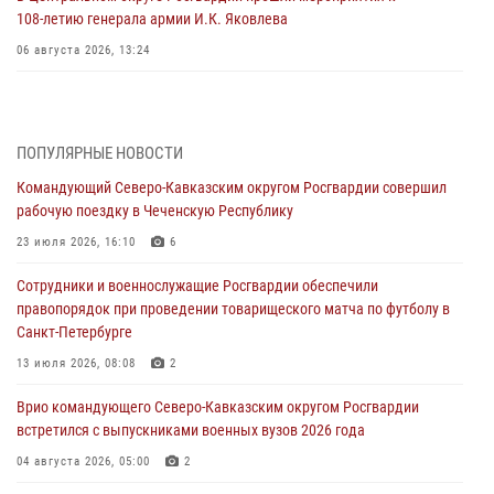
108‑летию генерала армии И.К. Яковлева
06 августа 2026, 13:24
Росгвардейцы задержали мужчину, открывшего стрельбу в
Подмосковье (видео)
06 августа 2026, 12:35
1
ПОПУЛЯРНЫЕ НОВОСТИ
Командующий Северо-Кавказским округом Росгвардии совершил
Росгвардейцы провели выставку вооружения для участников сбора
рабочую поездку в Чеченскую Республику
«Гвардеец» в Пензе (видео)
23 июля 2026, 16:10
6
06 августа 2026, 12:00
2
1
Сотрудники и военнослужащие Росгвардии обеспечили
В Курске росгвардейцы приняли участие в митинге, посвященном
правопорядок при проведении товарищеского матча по футболу в
второй годовщине вторжения ВСУ на территорию области
Санкт-Петербурге
06 августа 2026, 11:56
4
13 июля 2026, 08:08
2
В Санкт-Петербурге наряд Росгвардии задержал правонарушителя,
Врио командующего Северо-Кавказским округом Росгвардии
угрожавшего подростку травматическим пистолетом
встретился с выпускниками военных вузов 2026 года
06 августа 2026, 11:33
1
04 августа 2026, 05:00
2
В Зауралье при содействии СОБР Росгвардии ликвидирована