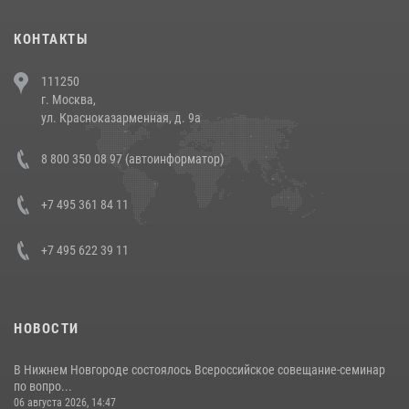
(видео)
30 июля 2026, 08:00
1
КОНТАКТЫ
В Челябинске росгвардейцы задержали злоумышленников,
111250
напавших на бригаду скорой помощи (видео)
г. Москва,
14 июля 2026, 12:20
1
ул. Красноказарменная, д. 9а
В Росгвардии прошла военно-научная конференция по обобщению
8 800 350 08 97 (автоинформатор)
боевого опыта
08 июля 2026, 07:01
+7 495 361 84 11
+7 495 622 39 11
НОВОСТИ
В Нижнем Новгороде состоялось Всероссийское совещание-семинар
по вопро...
06 августа 2026, 14:47