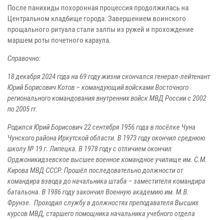
После панихиды похоронная процессия продолжилась на
Центральном кладбище города. Завершением воинского
прощального ритуала стали залпы из ружей и прохождение
маршем роты почетного караула.
Справочно:
18 декабря 2024 года на 69 году жизни скончался генерал-лейтенант
Юрий Борисович Котов – командующий войсками Восточного
регионального командования внутренних войск МВД России с 2002
по 2005 гг.
Родился Юрий Борисович 22 сентября 1956 года в посёлке Чуна
Чунского района Иркутской области. В 1973 году окончил среднюю
школу № 19 г. Липецка. В 1978 году с отличием окончил
Орджоникидзевское высшее военное командное училище им. С.М.
Кирова МВД СССР. Прошёл последовательно должности от
командира взвода до начальника штаба – заместителя командира
батальона. В 1986 году закончил Военную академию им. М.В.
Фрунзе. Проходил службу в должностях преподавателя Высших
курсов МВД, старшего помощника начальника учебного отдела