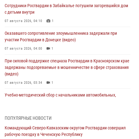
Сотрудники Росгвардии в Забайкалье потушили загоревшийся дом
с детьми внутри
07 августа 2026, 04:10
1
Оказавшего сопротивление злоумышленника задержали при
участии Росгвардии в Донецке (видео)
07 августа 2026, 04:00
1
При силовой поддержке спецназа Росгвардии в Красноярском крае
задержаны подозреваемые в мошенничестве в сфере страхования
(видео)
07 августа 2026, 03:34
1
Учебно-методический сбор с начальниками автомобильных,
бронетанковых служб Сибирского округа Росгвардии завершился в
Омске
07 августа 2026, 02:53
3
ПОПУЛЯРНЫЕ НОВОСТИ
Командующий Северо-Кавказским округом Росгвардии совершил
Генерал-полковник Олег Плохой поздравил специалистов
рабочую поездку в Чеченскую Республику
организационно-штатных подразделений Росгвардии с