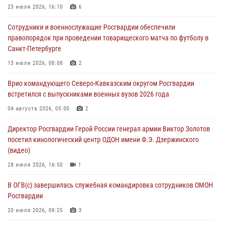
профессиональным праздником
23 июля 2026, 16:10
6
06 августа 2026, 21:01
Сотрудники и военнослужащие Росгвардии обеспечили
правопорядок при проведении товарищеского матча по футболу в
В Нижнем Новгороде состоялось Всероссийское совещание-
Санкт-Петербурге
семинар по вопросам развития вневедомственной охраны
Росгвардии (видео)
13 июля 2026, 08:08
2
06 августа 2026, 14:47
10
1
Врио командующего Северо-Кавказским округом Росгвардии
встретился с выпускниками военных вузов 2026 года
В Брянске сотрудники и военнослужащие Росгвардии почтили
память Героя России Олега Визнюка
04 августа 2026, 05:00
2
06 августа 2026, 14:36
2
Директор Росгвардии Герой России генерал армии Виктор Золотов
посетил кинологический центр ОДОН имени Ф.Э. Дзержинского
В кинологическом центре Уральского округа Росгвардии почтили
(видео)
память товарищей, погибших при исполнении воинского долга
28 июля 2026, 16:50
1
06 августа 2026, 13:29
5
В ОГВ(с) завершилась служебная командировка сотрудников ОМОН
Росгвардии
20 июля 2026, 09:25
3