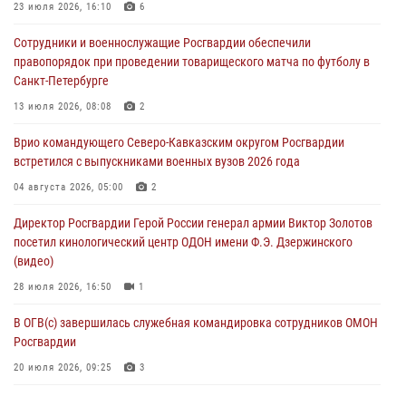
Военнослужащие Софринской бригады Росгвардии встретились с
23 июля 2026, 16:10
6
участником патриотического проекта «Дорогой Ломоносова —
Сотрудники и военнослужащие Росгвардии обеспечили
дорогой к Победе в СВО» (видео)
правопорядок при проведении товарищеского матча по футболу в
08 августа 2026, 07:00
2
1
Санкт-Петербурге
В Кабардино-Балкарии сотрудники Росгвардии провели турнир по
13 июля 2026, 08:08
2
настольному теннису ко Дню физкультурника
Врио командующего Северо-Кавказским округом Росгвардии
08 августа 2026, 07:00
встретился с выпускниками военных вузов 2026 года
В Москве росгвардейцы оказали помощь медикам и девушке с
04 августа 2026, 05:00
2
ограниченными возможностями здоровья (видео)
Директор Росгвардии Герой России генерал армии Виктор Золотов
08 августа 2026, 06:32
1
посетил кинологический центр ОДОН имени Ф.Э. Дзержинского
(видео)
28 июля 2026, 16:50
1
В ОГВ(с) завершилась служебная командировка сотрудников ОМОН
Росгвардии
20 июля 2026, 09:25
3
Директор Росгвардии Герой России генерал армии Виктор Золотов