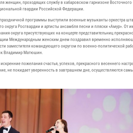
для женщин, проходящих службу в хабаровском гарнизоне Восточного 
циональной гвардии Российской Федерации.
 праздничной программы выступили военные музыканты оркестра шт
го округа Росгвардии и артисты ансамбля песни и пляски «Амур». От 
ания округа присутствующих на концерте представительниц прекрасно
ющим Международным женским днем поздравил временно исполняю
сти заместителя командующего округом по военно-политической раб
ик Владимир Матюшин.
 искренние пожелания счастья, успехов, прекрасного весеннего настр
ие, не покидает уверенность в завтрашнем дне, осуществляются сам