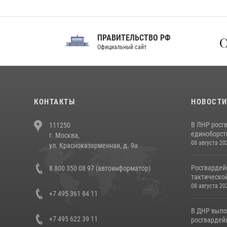
ПРАВИТЕЛЬСТВО РФ
Сов
Официальный сайт
Феде
КОНТАКТЫ
НОВОСТ
В ЛНР росг
111250
единоборст
г. Москва,
08 августа 20
ул. Красноказарменная, д. 9а
Росгвардей
8 800 350 08 97 (автоинформатор)
тактической
08 августа 20
+7 495 361 84 11
В ДНР выпо
+7 495 622 39 11
росгвардей