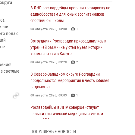
округа
В ЛНР росгвардейцы провели тренировку по
единоборствам для юных воспитанников
аба
спортивной школы
имени
08 августа 2026, 13:00
1
го пола с
щий
Сотрудники Росгвардии присоединились к
оте
утренней разминке у стен музея истории
космонавтики в Калуге
08 августа 2026, 09:29
2
оения!
ые светлые
В Северо-Западном округе Росгвардии
продолжаются мероприятия в честь юбилея
ведомства
08 августа 2026, 09:03
1
Росгвардейцы в ЛНР совершенствуют
навыки тактической медицины с учетом
опыта СВО
08 августа 2026, 09:00
2
ПОПУЛЯРНЫЕ НОВОСТИ