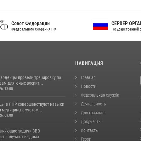
ет Федерации
СЕРВЕР ОРГАНОВ
рального Собрания РФ
Государственной власти РФ
И
НАВИГАЦИЯ
вардейцы провели тренировку по
Главная
вам для юных воспит...
Новости
26, 13:00
Федеральная служба
Деятельность
цы в ЛНР совершенствуют навыки
 медицины с учетом...
Для граждан
26, 09:00
Документы
Контакты
лняющие задачи СВО
цы получают из дома
Герои