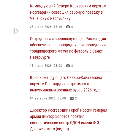
ОМОН «Ойрат» Управления Росгвардии по
Командующий Северо-Кавказским округом
Республике Калмыкия исполнилось 20 лет
Росгвардии совершил рабочую поездку в
Чеченскую Республику
08 августа 2026, 07:00
23 июля 2026, 16:10
6
В Кабардино-Балкарии сотрудники
Росгвардии провели турнир по настольному
Сотрудники и военнослужащие Росгвардии
теннису ко Дню физкультурника
обеспечили правопорядок при проведении
товарищеского матча по футболу в Санкт-
08 августа 2026, 07:00
Петербурге
Военнослужащие Софринской бригады
13 июля 2026, 08:08
2
Росгвардии встретились с участником
патриотического проекта «Дорогой
Врио командующего Северо-Кавказским
Ломоносова — дорогой к Победе в СВО»
округом Росгвардии встретился с
(видео)
выпускниками военных вузов 2026 года
08 августа 2026, 07:00
2
1
04 августа 2026, 05:00
2
Росгвардейцы обеспечили безопасность
Директор Росгвардии Герой России генерал
«Поезда Победы» в Кузбассе
армии Виктор Золотов посетил
кинологический центр ОДОН имени Ф.Э.
08 августа 2026, 07:00
Дзержинского (видео)