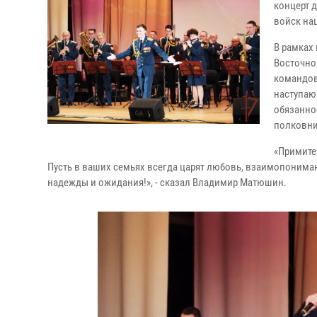
концерт 
войск на
В рамках
Восточно
командов
наступа
обязанно
полковн
«Примите
Пусть в ваших семьях всегда царят любовь, взаимопониман
надежды и ожидания!», - сказал Владимир Матюшин.