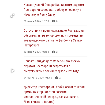
Командующий Северо-Кавказским округом
07 августа 2026, 12:54
Росгвардии совершил рабочую поездку в
Тонувшего ребенка спас росгвардеец в
Чеченскую Республику
Краснодарском крае
23 июля 2026, 16:10
6
07 августа 2026, 12:37
Сотрудники и военнослужащие Росгвардии
Юные гости из летних лагерей посетили
обеспечили правопорядок при проведении
кинологический центр Росгвардии (видео)
товарищеского матча по футболу в Санкт-
Петербурге
07 августа 2026, 12:20
3
1
13 июля 2026, 08:08
2
Ветеран войск правопорядка генерал-майор
Иван Пияшев – герой выпуска «Легенды
Врио командующего Северо-Кавказским
армии с Александром Маршалом»
округом Росгвардии встретился с
выпускниками военных вузов 2026 года
07 августа 2026, 12:00
04 августа 2026, 05:00
2
Представители ФСБ России по Уральскому
округу Росгвардии и ветераны военной
Директор Росгвардии Герой России генерал
контрразведки почтили память Николая
армии Виктор Золотов посетил
Кузнецова
кинологический центр ОДОН имени Ф.Э.
Дзержинского (видео)
07 августа 2026, 12:00
4