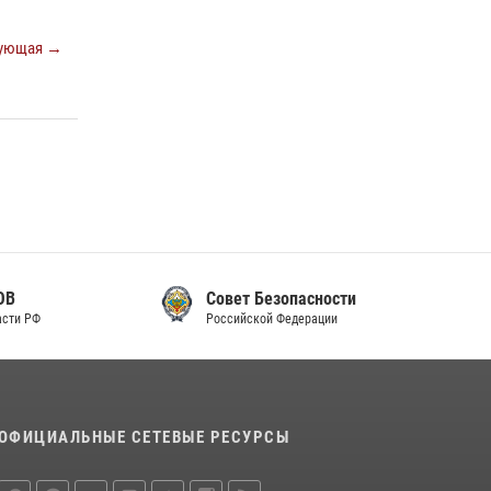
законодательства (видео)
ующая →
30 июля 2026, 08:00
1
В Челябинске росгвардейцы задержали
злоумышленников, напавших на бригаду
скорой помощи (видео)
14 июля 2026, 12:20
1
В Росгвардии прошла военно-научная
конференция по обобщению боевого опыта
08 июля 2026, 07:01
Совет Безопасности
Российской Федерации
ОФИЦИАЛЬНЫЕ СЕТЕВЫЕ РЕСУРСЫ