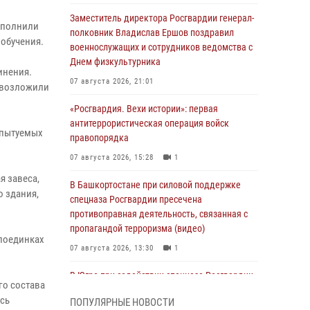
Заместитель директора Росгвардии генерал-
ыполнили
полковник Владислав Ершов поздравил
обучения.
военнослужащих и сотрудников ведомства с
Днем физкультурника
инения.
07 августа 2026, 21:01
 возложили
«Росгвардия. Вехи истории»: первая
антитеррористическая операция войск
спытуемых
правопорядка
07 августа 2026, 15:28
1
 завеса,
В Башкортостане при силовой поддержке
о здания,
спецназа Росгвардии пресечена
противоправная деятельность, связанная с
пропагандой терроризма (видео)
 поединках
07 августа 2026, 13:30
1
В Югре при содействии спецназа Росгвардии
го состава
пресечено более 180 нарушений
сь
ПОПУЛЯРНЫЕ НОВОСТИ
миграционного законодательства