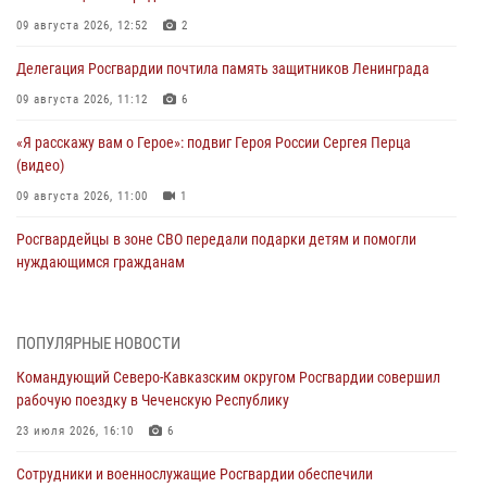
09 августа 2026, 12:52
2
Делегация Росгвардии почтила память защитников Ленинграда
09 августа 2026, 11:12
6
«Я расскажу вам о Герое»: подвиг Героя России Сергея Перца
(видео)
09 августа 2026, 11:00
1
Росгвардейцы в зоне СВО передали подарки детям и помогли
нуждающимся гражданам
09 августа 2026, 09:00
В Чеченской Республике пожарные расчеты Росгвардии и МЧС
ПОПУЛЯРНЫЕ НОВОСТИ
отработали межведомственное взаимодействие
Командующий Северо-Кавказским округом Росгвардии совершил
09 августа 2026, 08:00
2
рабочую поездку в Чеченскую Республику
В Центральных регионах России продолжается ведомственная
23 июля 2026, 16:10
6
акция «Каникулы с Росгвардией»
Сотрудники и военнослужащие Росгвардии обеспечили
09 августа 2026, 08:00
8