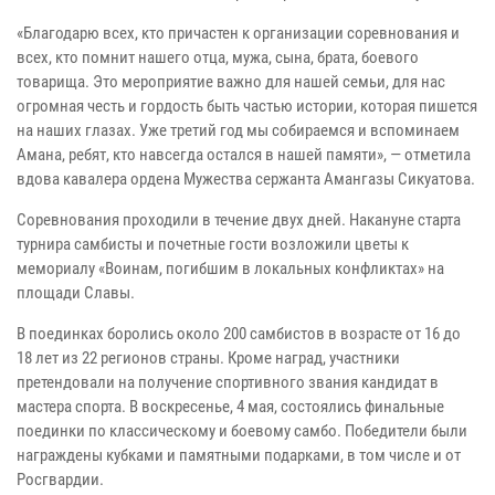
«Благодарю всех, кто причастен к организации соревнования и
всех, кто помнит нашего отца, мужа, сына, брата, боевого
товарища. Это мероприятие важно для нашей семьи, для нас
огромная честь и гордость быть частью истории, которая пишется
на наших глазах. Уже третий год мы собираемся и вспоминаем
Амана, ребят, кто навсегда остался в нашей памяти», — отметила
вдова кавалера ордена Мужества сержанта Амангазы Сикуатова.
Соревнования проходили в течение двух дней. Накануне старта
турнира самбисты и почетные гости возложили цветы к
мемориалу «Воинам, погибшим в локальных конфликтах» на
площади Славы.
В поединках боролись около 200 самбистов в возрасте от 16 до
18 лет из 22 регионов страны. Кроме наград, участники
претендовали на получение спортивного звания кандидат в
мастера спорта. В воскресенье, 4 мая, состоялись финальные
поединки по классическому и боевому самбо. Победители были
награждены кубками и памятными подарками, в том числе и от
Росгвардии.