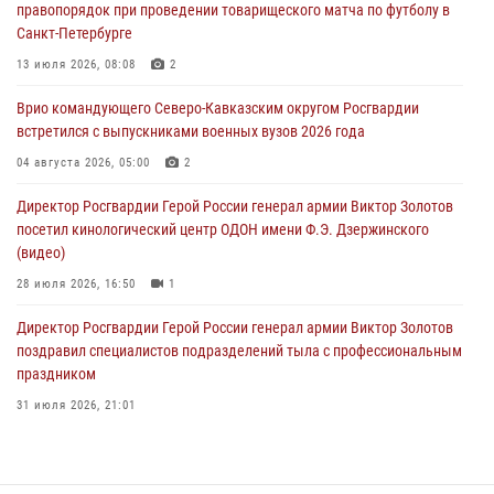
правопорядок при проведении товарищеского матча по футболу в
Санкт-Петербурге
Лучшие футбольные команды Южного округа Росгвардии
определили на Кубани
13 июля 2026, 08:08
2
09 августа 2026, 07:00
Врио командующего Северо-Кавказским округом Росгвардии
встретился с выпускниками военных вузов 2026 года
В Кузбассе росгвардейцы помогли вернуть горожанке пропавшую
мать
04 августа 2026, 05:00
2
09 августа 2026, 07:00
Директор Росгвардии Герой России генерал армии Виктор Золотов
посетил кинологический центр ОДОН имени Ф.Э. Дзержинского
(видео)
28 июля 2026, 16:50
1
Директор Росгвардии Герой России генерал армии Виктор Золотов
поздравил специалистов подразделений тыла с профессиональным
праздником
31 июля 2026, 21:01
В ОГВ(с) завершилась служебная командировка сотрудников ОМОН
Росгвардии