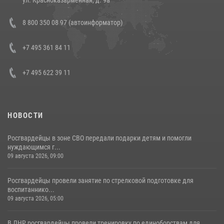
Состоялась рабочая встреча директора Росгвардии Героя России
8 800 350 08 97 (автоинформатор)
генерала армии Виктора Золотова с заместителем полномочного
представителя Президента Российской Федерации в Северо-
Кавказском федеральном округе Виталием Кузнецовым
+7 495 361 84 11
30 июля 2026, 15:35
4
+7 495 622 39 11
НОВОСТИ
Росгвардейцы в зоне СВО передали подарки детям и помогли
нуждающимся г...
09 августа 2026, 09:00
Росгвардейцы провели занятие по стрелковой подготовке для
воспитаннико...
09 августа 2026, 05:00
В ЛНР росгвардейцы провели тренировку по единоборствам для