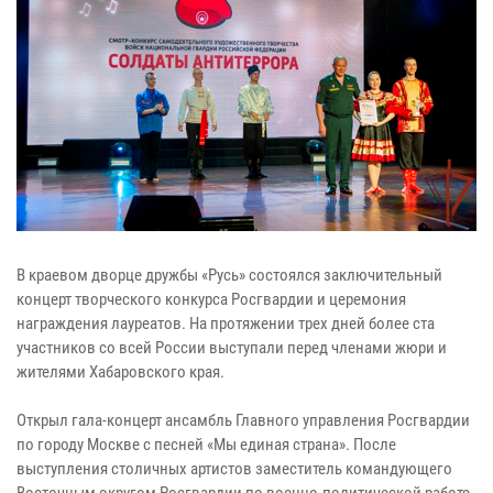
В краевом дворце дружбы «Русь» состоялся заключительный
концерт творческого конкурса Росгвардии и церемония
награждения лауреатов. На протяжении трех дней более ста
участников со всей России выступали перед членами жюри и
жителями Хабаровского края.
Открыл гала-концерт ансамбль Главного управления Росгвардии
по городу Москве с песней «Мы единая страна». После
выступления столичных артистов заместитель командующего
Восточным округом Росгвардии по военно-политической работе