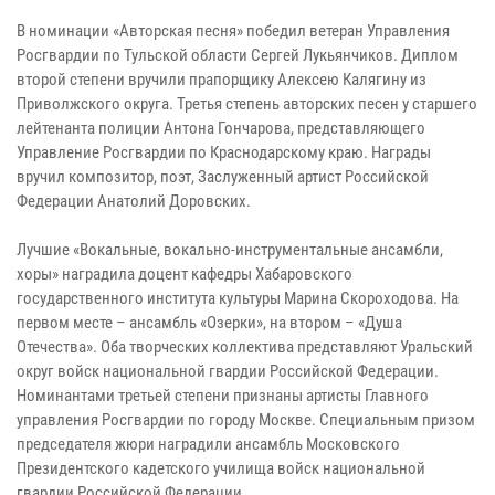
В номинации «Авторская песня» победил ветеран Управления
Росгвардии по Тульской области Сергей Лукьянчиков. Диплом
второй степени вручили прапорщику Алексею Калягину из
Приволжского округа. Третья степень авторских песен у старшего
лейтенанта полиции Антона Гончарова, представляющего
Управление Росгвардии по Краснодарскому краю. Награды
вручил композитор, поэт, Заслуженный артист Российской
Федерации Анатолий Доровских.
Лучшие «Вокальные, вокально-инструментальные ансамбли,
хоры» наградила доцент кафедры Хабаровского
государственного института культуры Марина Скороходова. На
первом месте – ансамбль «Озерки», на втором – «Душа
Отечества». Оба творческих коллектива представляют Уральский
округ войск национальной гвардии Российской Федерации.
Номинантами третьей степени признаны артисты Главного
управления Росгвардии по городу Москве. Специальным призом
председателя жюри наградили ансамбль Московского
Президентского кадетского училища войск национальной
гвардии Российской Федерации.