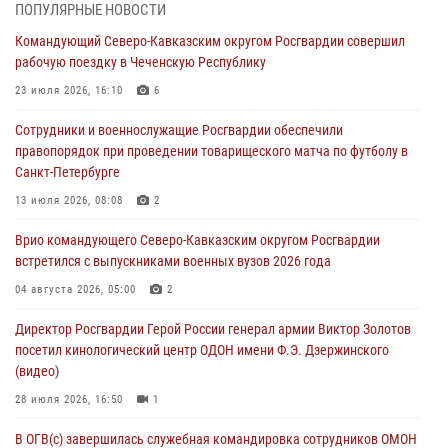
Росгвардейцы провели занятие по стрелковой подготовке для
ПОПУЛЯРНЫЕ НОВОСТИ
воспитанников Центра детского, юношеского туризма и
Командующий Северо-Кавказским округом Росгвардии совершил
краеведения Луганской Народной Республики
рабочую поездку в Чеченскую Республику
09 августа 2026, 05:00
23 июля 2026, 16:10
6
Всероссийская ведомственная акции «Каникулы с Росгвардией
Сотрудники и военнослужащие Росгвардии обеспечили
проходит в Сибири
правопорядок при проведении товарищеского матча по футболу в
09 августа 2026, 04:00
5
Санкт-Петербурге
Росгвардейцы провели патриотическое занятие для детей на
13 июля 2026, 08:08
2
Поклонной горе в Москве (видео)
Врио командующего Северо-Кавказским округом Росгвардии
08 августа 2026, 14:10
3
1
встретился с выпускниками военных вузов 2026 года
В ЛНР росгвардейцы провели тренировку по единоборствам для
04 августа 2026, 05:00
2
юных воспитанников спортивной школы
Директор Росгвардии Герой России генерал армии Виктор Золотов
08 августа 2026, 13:00
1
посетил кинологический центр ОДОН имени Ф.Э. Дзержинского
(видео)
28 июля 2026, 16:50
1
В ОГВ(с) завершилась служебная командировка сотрудников ОМОН