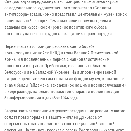
Специальную передвижную экспозицию на смотре-конкурсе
самодеятельного художественного творчества «Солдаты
антитеррора» традиционно представил Центральный музей войск
национальной гвардии. Тема выставки созвучна целям и
задачам конкурса - формирование позитивного образа
военнослужащего, сотрудника - защитника правопорядка.
Первая часть экспозиции рассказывает о борьбе
военнослужащих войск НКВД в годы Великой Отечественной
войны и в послевоенный период с националистическим
подпольем в странах Прибалтики, в западных областях
Белоруссии и на Западной Украине. На импровизированной
витрине представлены экспонаты из фондов музея, в том числе
знамя банды Гайдамака, захваченное нашими военнослужащими
в ходе разведывательно-поисковой операции по ликвидации
бандформирования в декабре 1944 года.
Вторая часть экспозиции отражает сегодняшние реалии - участие
солдат правопорядка в защите жителей Донбасса от
современных националистов в ходе специальной военной
операции. На стендах - рассказ о героях Росгвардии - участниках