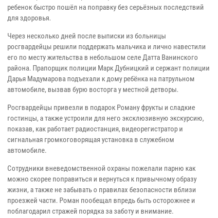
ребенок быстро пошёл на поправку без серьёзных последствий
для здоровья.
Через несколько дней после выписки из больницы
росгвардейцы решили поддержать мальчика и лично навестили
его по месту жительства в небольшом селе Датта Ванинского
района. Прапорщик полиции Марк Дубницкий и сержант полиции
Дарья Мадумарова подъехали к дому ребёнка на патрульном
автомобиле, вызвав бурю восторга у местной детворы.
Росгвардейцы привезли в подарок Роману фрукты и сладкие
гостинцы, а также устроили для него эксклюзивную экскурсию,
показав, как работает радиостанция, видеорегистратор и
сигнальная громкоговорящая установка в служебном
автомобиле.
Сотрудники вневедомственной охраны пожелали парню как
можно скорее поправиться и вернуться к привычному образу
жизни, а также не забывать о правилах безопасности вблизи
проезжей части. Роман пообещал впредь быть осторожнее и
поблагодарил стражей порядка за заботу и внимание.