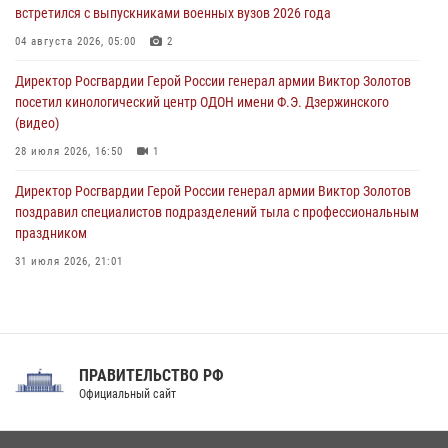
08 августа 2026, 06:32
1
встретился с выпускниками военных вузов 2026 года
Спецназ Росгвардии в Марий Эл почтил память товарища на
04 августа 2026, 05:00
2
тактическом турнире (видео)
Директор Росгвардии Герой России генерал армии Виктор Золотов
08 августа 2026, 06:15
9
1
посетил кинологический центр ОДОН имени Ф.Э. Дзержинского
(видео)
28 июля 2026, 16:50
1
Директор Росгвардии Герой России генерал армии Виктор Золотов
поздравил специалистов подразделений тыла с профессиональным
праздником
31 июля 2026, 21:01
В ОГВ(с) завершилась служебная командировка сотрудников ОМОН
Росгвардии
20 июля 2026, 09:25
3
ПРАВИТЕЛЬСТВО РФ
Праздник «Один день с Росгвардией» к 105-летию Центрального
Официальный сайт
округа прошел на Поклонной горе
18 июля 2026, 13:43
15
1