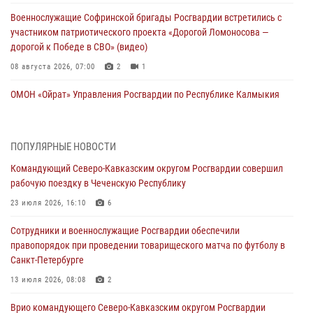
Военнослужащие Софринской бригады Росгвардии встретились с
участником патриотического проекта «Дорогой Ломоносова —
дорогой к Победе в СВО» (видео)
08 августа 2026, 07:00
2
1
ОМОН «Ойрат» Управления Росгвардии по Республике Калмыкия
исполнилось 20 лет
08 августа 2026, 07:00
ПОПУЛЯРНЫЕ НОВОСТИ
В Кабардино-Балкарии сотрудники Росгвардии провели турнир по
Командующий Северо-Кавказским округом Росгвардии совершил
настольному теннису ко Дню физкультурника
рабочую поездку в Чеченскую Республику
08 августа 2026, 07:00
23 июля 2026, 16:10
6
Росгвардейцы обеспечили безопасность «Поезда Победы» в
Сотрудники и военнослужащие Росгвардии обеспечили
Кузбассе
правопорядок при проведении товарищеского матча по футболу в
08 августа 2026, 07:00
Санкт-Петербурге
В Москве росгвардейцы оказали помощь медикам и девушке с
13 июля 2026, 08:08
2
ограниченными возможностями здоровья (видео)
Врио командующего Северо-Кавказским округом Росгвардии