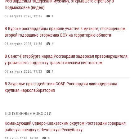
Росгвардейцы задержали мужчину, открывшего стрельбу в
Подмосковье (видео)
06 августа 2026, 12:35
1
В Курске росгвардейцы приняли участие в митинге, посвященном
второй годовщине вторжения ВСУ на территорию области
06 августа 2026, 11:56
4
В Санкт-Петербурге наряд Росгвардии задержал правонарушителя,
угрожавшего подростку травматическим пистолетом
06 августа 2026, 11:33
1
В Зауралье при содействии СОБР Росгвардии ликвидирована
крупная нарколаборатория
06 августа 2026, 11:27
В Москве росгвардейцы задержали троих мужчин, устроивших
ПОПУЛЯРНЫЕ НОВОСТИ
пьяный дебош в баре (видео)
Командующий Северо-Кавказским округом Росгвардии совершил
06 августа 2026, 11:20
1
рабочую поездку в Чеченскую Республику
Взрывотехники Росгвардии на Ставрополье обезвредили снаряд
23 июля 2026, 16:10
6