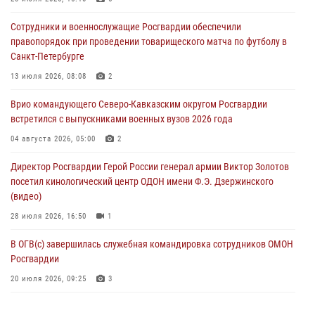
времен Великой Отечественной войны
Сотрудники и военнослужащие Росгвардии обеспечили
06 августа 2026, 11:15
правопорядок при проведении товарищеского матча по футболу в
Санкт-Петербурге
Подвиги героев‑росгвардейцев увековечили в новой музейной
экспозиции белгородского музея‑диорамы «Курская битва.
13 июля 2026, 08:08
2
Белгородское направление»
Врио командующего Северо-Кавказским округом Росгвардии
06 августа 2026, 10:30
3
встретился с выпускниками военных вузов 2026 года
Охрану общественного порядка и безопасность на футбольном
04 августа 2026, 05:00
2
матче в Москве обеспечила Росгвардия (видео)
Директор Росгвардии Герой России генерал армии Виктор Золотов
06 августа 2026, 10:13
1
посетил кинологический центр ОДОН имени Ф.Э. Дзержинского
(видео)
28 июля 2026, 16:50
1
В ОГВ(с) завершилась служебная командировка сотрудников ОМОН
Росгвардии
20 июля 2026, 09:25
3
Директор Росгвардии Герой России генерал армии Виктор Золотов