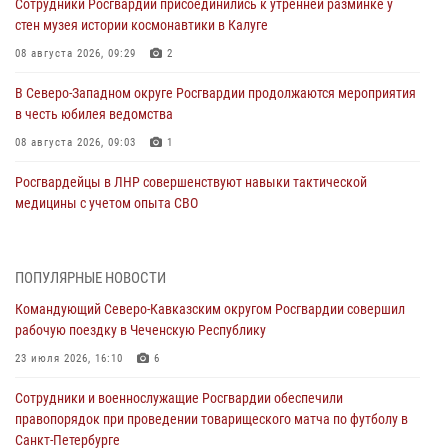
Сотрудники Росгвардии присоединились к утренней разминке у
стен музея истории космонавтики в Калуге
08 августа 2026, 09:29
2
В Северо-Западном округе Росгвардии продолжаются мероприятия
в честь юбилея ведомства
08 августа 2026, 09:03
1
Росгвардейцы в ЛНР совершенствуют навыки тактической
медицины с учетом опыта СВО
08 августа 2026, 09:00
2
Военнослужащие Софринской бригады Росгвардии встретились с
ПОПУЛЯРНЫЕ НОВОСТИ
участником патриотического проекта «Дорогой Ломоносова —
Командующий Северо-Кавказским округом Росгвардии совершил
дорогой к Победе в СВО» (видео)
рабочую поездку в Чеченскую Республику
08 августа 2026, 07:00
2
1
23 июля 2026, 16:10
6
В Кабардино-Балкарии сотрудники Росгвардии провели турнир по
Сотрудники и военнослужащие Росгвардии обеспечили
настольному теннису ко Дню физкультурника
правопорядок при проведении товарищеского матча по футболу в
08 августа 2026, 07:00
Санкт-Петербурге