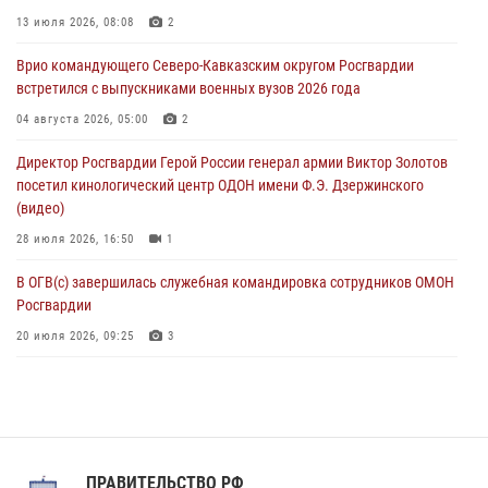
Росгвардейцы обеспечили безопасность «Поезда Победы» в
13 июля 2026, 08:08
2
Кузбассе
Врио командующего Северо-Кавказским округом Росгвардии
08 августа 2026, 07:00
встретился с выпускниками военных вузов 2026 года
ОМОН «Ойрат» Управления Росгвардии по Республике Калмыкия
04 августа 2026, 05:00
2
исполнилось 20 лет
Директор Росгвардии Герой России генерал армии Виктор Золотов
08 августа 2026, 07:00
посетил кинологический центр ОДОН имени Ф.Э. Дзержинского
(видео)
28 июля 2026, 16:50
1
В ОГВ(с) завершилась служебная командировка сотрудников ОМОН
Росгвардии
20 июля 2026, 09:25
3
Директор Росгвардии Герой России генерал армии Виктор Золотов
поздравил специалистов подразделений тыла с профессиональным
праздником
31 июля 2026, 21:01
ПРАВИТЕЛЬСТВО РФ