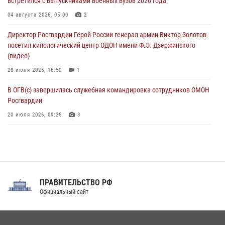
встретился с выпускниками военных вузов 2026 года
07 августа 2026, 12:00
04 августа 2026, 05:00
2
Росгвардейцы пресекли попытку руферов подняться на крышу
Директор Росгвардии Герой России генерал армии Виктор Золотов
Смольного собора в Санкт-Петербурге (видео)
посетил кинологический центр ОДОН имени Ф.Э. Дзержинского
07 августа 2026, 11:34
3
1
(видео)
28 июля 2026, 16:50
1
В ОГВ(с) завершилась служебная командировка сотрудников ОМОН
Росгвардии
20 июля 2026, 09:25
3
Директор Росгвардии Герой России генерал армии Виктор Золотов
поздравил специалистов подразделений тыла с профессиональным
праздником
31 июля 2026, 21:01
ПРАВИТЕЛЬСТВО РФ
Праздник «Один день с Росгвардией» к 105-летию Центрального
Официальный сайт
округа прошел на Поклонной горе
18 июля 2026, 13:43
15
1