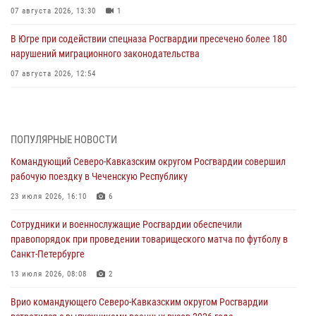
07 августа 2026, 13:30
1
В Югре при содействии спецназа Росгвардии пресечено более 180
нарушений миграционного законодательства
07 августа 2026, 12:54
Тонувшего ребенка спас росгвардеец в Краснодарском крае
07 августа 2026, 12:37
ПОПУЛЯРНЫЕ НОВОСТИ
Юные гости из летних лагерей посетили кинологический центр
Командующий Северо-Кавказским округом Росгвардии совершил
Росгвардии (видео)
рабочую поездку в Чеченскую Республику
07 августа 2026, 12:20
3
1
23 июля 2026, 16:10
6
Представители ФСБ России по Уральскому округу Росгвардии и
Сотрудники и военнослужащие Росгвардии обеспечили
ветераны военной контрразведки почтили память Николая
правопорядок при проведении товарищеского матча по футболу в
Кузнецова
Санкт-Петербурге
07 августа 2026, 12:00
4
13 июля 2026, 08:08
2
Ветеран войск правопорядка генерал-майор Иван Пияшев – герой
Врио командующего Северо-Кавказским округом Росгвардии
выпуска «Легенды армии с Александром Маршалом»