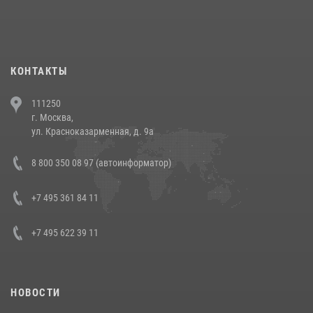
При силовой поддержке СОБР Росгвардии в Иркутской области
повели рейды по соблюдению миграционного законодательства
(видео)
30 июля 2026, 08:00
1
КОНТАКТЫ
В Челябинске росгвардейцы задержали злоумышленников,
111250
напавших на бригаду скорой помощи (видео)
г. Москва,
14 июля 2026, 12:20
1
ул. Красноказарменная, д. 9а
В Росгвардии прошла военно-научная конференция по обобщению
8 800 350 08 97 (автоинформатор)
боевого опыта
08 июля 2026, 07:01
+7 495 361 84 11
+7 495 622 39 11
НОВОСТИ