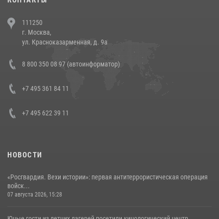
В Челябинске росгвардейцы задержали злоумышленников,
111250
напавших на бригаду скорой помощи (видео)
г. Москва,
14 июля 2026, 12:20
1
ул. Красноказарменная, д. 9а
В Росгвардии прошла военно-научная конференция по обобщению
8 800 350 08 97 (автоинформатор)
боевого опыта
08 июля 2026, 07:01
+7 495 361 84 11
+7 495 622 39 11
НОВОСТИ
«Росгвардия. Вехи истории»: первая антитеррористическая операция
войск...
07 августа 2026, 15:28
Юные гости из летних лагерей посетили кинологический центр