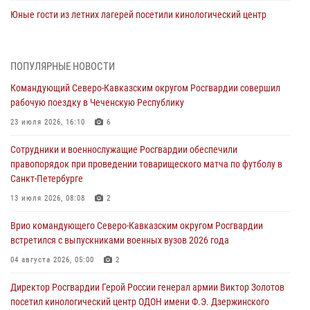
Юные гости из летних лагерей посетили кинологический центр
Росгвардии (видео)
07 августа 2026, 12:20
3
1
ПОПУЛЯРНЫЕ НОВОСТИ
Ветеран войск правопорядка генерал-майор Иван Пияшев – герой
Командующий Северо-Кавказским округом Росгвардии совершил
выпуска «Легенды армии с Александром Маршалом»
рабочую поездку в Чеченскую Республику
07 августа 2026, 12:00
23 июля 2026, 16:10
6
Представители ФСБ России по Уральскому округу Росгвардии и
Сотрудники и военнослужащие Росгвардии обеспечили
ветераны военной контрразведки почтили память Николая
правопорядок при проведении товарищеского матча по футболу в
Кузнецова
Санкт-Петербурге
07 августа 2026, 12:00
4
13 июля 2026, 08:08
2
Росгвардейцы пресекли попытку руферов подняться на крышу
Врио командующего Северо-Кавказским округом Росгвардии
Смольного собора в Санкт-Петербурге (видео)
встретился с выпускниками военных вузов 2026 года
07 августа 2026, 11:34
3
1
04 августа 2026, 05:00
2
В Курске росгвардейцы провели занятие по основам
Директор Росгвардии Герой России генерал армии Виктор Золотов
взрывобезопасности
посетил кинологический центр ОДОН имени Ф.Э. Дзержинского
07 августа 2026, 11:33