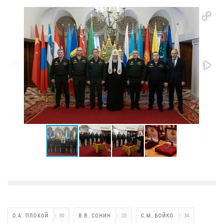
О.А. ПЛОХОЙ
99
В.В. СОНИН
20
С.М. БОЙКО
34