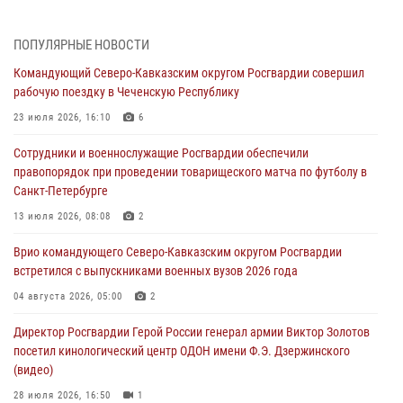
06 августа 2026, 12:00
2
1
ПОПУЛЯРНЫЕ НОВОСТИ
В Курске росгвардейцы приняли участие в митинге, посвященном
Командующий Северо-Кавказским округом Росгвардии совершил
второй годовщине вторжения ВСУ на территорию области
рабочую поездку в Чеченскую Республику
06 августа 2026, 11:56
4
23 июля 2026, 16:10
6
В Санкт-Петербурге наряд Росгвардии задержал правонарушителя,
Сотрудники и военнослужащие Росгвардии обеспечили
угрожавшего подростку травматическим пистолетом
правопорядок при проведении товарищеского матча по футболу в
06 августа 2026, 11:33
1
Санкт-Петербурге
В Зауралье при содействии СОБР Росгвардии ликвидирована
13 июля 2026, 08:08
2
крупная нарколаборатория
Врио командующего Северо-Кавказским округом Росгвардии
06 августа 2026, 11:27
встретился с выпускниками военных вузов 2026 года
В Москве росгвардейцы задержали троих мужчин, устроивших
04 августа 2026, 05:00
2
пьяный дебош в баре (видео)
Директор Росгвардии Герой России генерал армии Виктор Золотов
06 августа 2026, 11:20
1
посетил кинологический центр ОДОН имени Ф.Э. Дзержинского
(видео)
28 июля 2026, 16:50
1