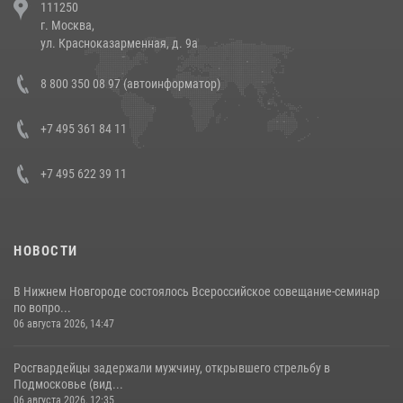
111250
напавших на бригаду скорой помощи (видео)
г. Москва,
14 июля 2026, 12:20
1
ул. Красноказарменная, д. 9а
В Росгвардии прошла военно-научная конференция по обобщению
8 800 350 08 97 (автоинформатор)
боевого опыта
08 июля 2026, 07:01
+7 495 361 84 11
+7 495 622 39 11
НОВОСТИ
В Нижнем Новгороде состоялось Всероссийское совещание-семинар
по вопро...
06 августа 2026, 14:47
Росгвардейцы задержали мужчину, открывшего стрельбу в
Подмосковье (вид...
06 августа 2026, 12:35