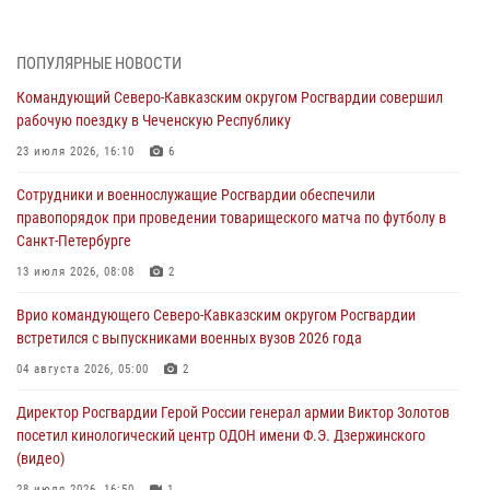
«Гвардеец» в Пензе (видео)
06 августа 2026, 12:00
2
1
ПОПУЛЯРНЫЕ НОВОСТИ
В Курске росгвардейцы приняли участие в митинге, посвященном
Командующий Северо-Кавказским округом Росгвардии совершил
второй годовщине вторжения ВСУ на территорию области
рабочую поездку в Чеченскую Республику
06 августа 2026, 11:56
4
23 июля 2026, 16:10
6
В Санкт-Петербурге наряд Росгвардии задержал правонарушителя,
Сотрудники и военнослужащие Росгвардии обеспечили
угрожавшего подростку травматическим пистолетом
правопорядок при проведении товарищеского матча по футболу в
06 августа 2026, 11:33
1
Санкт-Петербурге
В Зауралье при содействии СОБР Росгвардии ликвидирована
13 июля 2026, 08:08
2
крупная нарколаборатория
Врио командующего Северо-Кавказским округом Росгвардии
06 августа 2026, 11:27
встретился с выпускниками военных вузов 2026 года
В Москве росгвардейцы задержали троих мужчин, устроивших
04 августа 2026, 05:00
2
пьяный дебош в баре (видео)
Директор Росгвардии Герой России генерал армии Виктор Золотов
06 августа 2026, 11:20
1
посетил кинологический центр ОДОН имени Ф.Э. Дзержинского
(видео)
28 июля 2026, 16:50
1