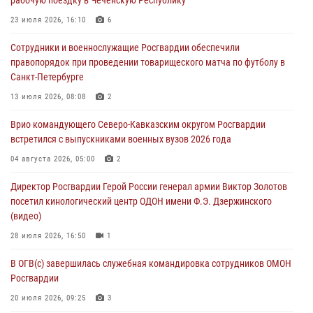
08 августа 2026, 09:03
1
23 июля 2026, 16:10
6
Росгвардейцы в ЛНР совершенствуют навыки тактической
Сотрудники и военнослужащие Росгвардии обеспечили
медицины с учетом опыта СВО
правопорядок при проведении товарищеского матча по футболу в
08 августа 2026, 09:00
2
Санкт-Петербурге
В Кабардино-Балкарии сотрудники Росгвардии провели турнир по
13 июля 2026, 08:08
2
настольному теннису ко Дню физкультурника
Врио командующего Северо-Кавказским округом Росгвардии
08 августа 2026, 07:00
встретился с выпускниками военных вузов 2026 года
Военнослужащие Софринской бригады Росгвардии встретились с
04 августа 2026, 05:00
2
участником патриотического проекта «Дорогой Ломоносова —
Директор Росгвардии Герой России генерал армии Виктор Золотов
дорогой к Победе в СВО» (видео)
посетил кинологический центр ОДОН имени Ф.Э. Дзержинского
08 августа 2026, 07:00
2
1
(видео)
28 июля 2026, 16:50
1
В ОГВ(с) завершилась служебная командировка сотрудников ОМОН
Росгвардии
20 июля 2026, 09:25
3