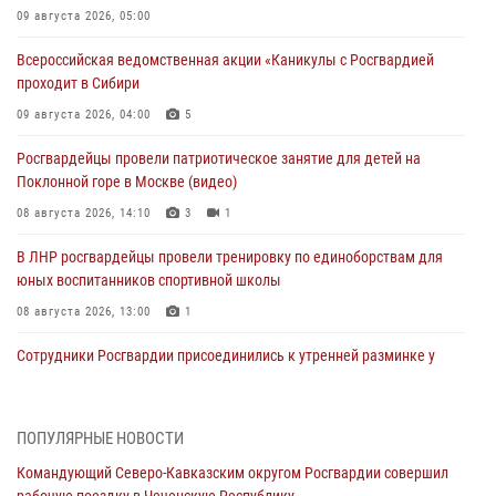
09 августа 2026, 05:00
Всероссийская ведомственная акции «Каникулы с Росгвардией
проходит в Сибири
09 августа 2026, 04:00
5
Росгвардейцы провели патриотическое занятие для детей на
Поклонной горе в Москве (видео)
08 августа 2026, 14:10
3
1
В ЛНР росгвардейцы провели тренировку по единоборствам для
юных воспитанников спортивной школы
08 августа 2026, 13:00
1
Сотрудники Росгвардии присоединились к утренней разминке у
стен музея истории космонавтики в Калуге
08 августа 2026, 09:29
2
ПОПУЛЯРНЫЕ НОВОСТИ
В Северо-Западном округе Росгвардии продолжаются мероприятия
Командующий Северо-Кавказским округом Росгвардии совершил
в честь юбилея ведомства
рабочую поездку в Чеченскую Республику