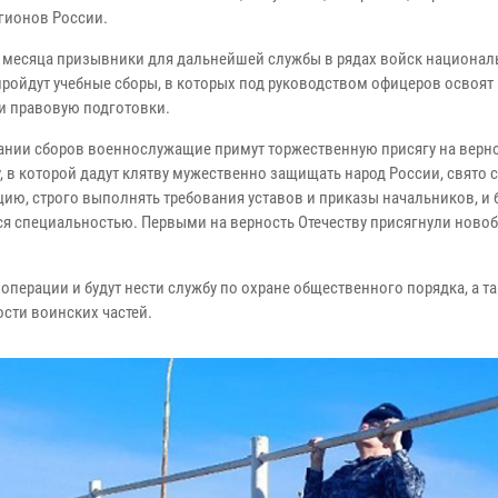
егионов России.
е месяца призывники для дальнейшей службы в рядах войск национал
пройдут учебные сборы, в которых под руководством офицеров освоят
и правовую подготовки.
ании сборов военнослужащие примут торжественную присягу на верн
у, в которой дадут клятву мужественно защищать народ России, свято
цию, строго выполнять требования уставов и приказы начальников, и 
ся специальностью. Первыми на верность Отечеству присягнули ново
перации и будут нести службу по охране общественного порядка, а т
сти воинских частей.