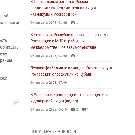
В Центральных регионах России
продолжается ведомственная акция
«Каникулы с Росгвардией»
ьной
 начальную
09 августа 2026, 08:00
8
В Чеченской Республике пожарные расчеты
ость
Росгвардии и МЧС отработали
 соблюдать
межведомственное взаимодействие
будут
09 августа 2026, 08:00
2
бранцы
Лучшие футбольные команды Южного округа
Росгвардии определили на Кубани
акже
09 августа 2026, 07:00
В Ульяновске росгвардейцы присоединились
к донорской акции (видео)
09 августа 2026, 06:15
2
1
В регионах Урала бойцам Росгвардии в зону
СВО передали свежие тиражи газет
ПОПУЛЯРНЫЕ НОВОСТИ