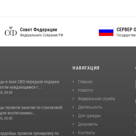
ет Федерации
СЕРВЕР ОРГАНОВ
рального Собрания РФ
Государственной власти РФ
И
НАВИГАЦИЯ
цы в зоне СВО передали подарки
Главная
могли нуждающимся г...
Новости
26, 09:00
Федеральная служба
Деятельность
цы провели занятие по стрелковой
для воспитаннико...
Для граждан
26, 05:00
Документы
Контакты
вардейцы провели тренировку по