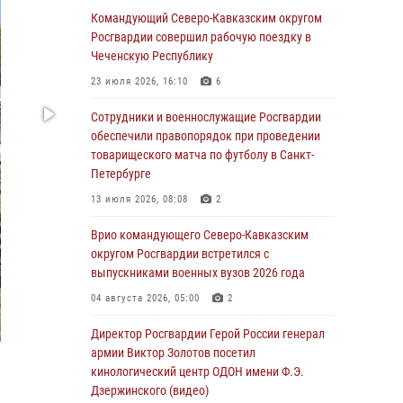
09 августа 2026, 05:00
Командующий Северо-Кавказским округом
Росгвардии совершил рабочую поездку в
Росгвардейцы провели занятие по
Чеченскую Республику
стрелковой подготовке для воспитанников
Центра детского, юношеского туризма и
23 июля 2026, 16:10
6
краеведения Луганской Народной
Республики
Сотрудники и военнослужащие Росгвардии
обеспечили правопорядок при проведении
09 августа 2026, 05:00
товарищеского матча по футболу в Санкт-
Петербурге
Всероссийская ведомственная акции
«Каникулы с Росгвардией проходит в Сибири
13 июля 2026, 08:08
2
09 августа 2026, 04:00
5
Врио командующего Северо-Кавказским
округом Росгвардии встретился с
Росгвардейцы провели патриотическое
выпускниками военных вузов 2026 года
занятие для детей на Поклонной горе в
Москве (видео)
04 августа 2026, 05:00
2
08 августа 2026, 14:10
3
1
Директор Росгвардии Герой России генерал
армии Виктор Золотов посетил
В ЛНР росгвардейцы провели тренировку по
кинологический центр ОДОН имени Ф.Э.
единоборствам для юных воспитанников
Дзержинского (видео)
спортивной школы