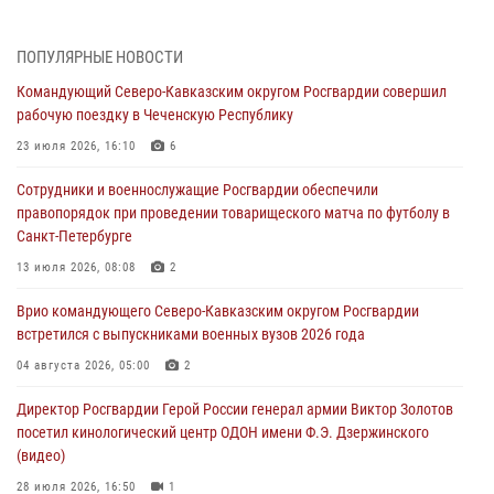
09 августа 2026, 05:00
Росгвардейцы провели занятие по стрелковой подготовке для
ПОПУЛЯРНЫЕ НОВОСТИ
воспитанников Центра детского, юношеского туризма и
Командующий Северо-Кавказским округом Росгвардии совершил
краеведения Луганской Народной Республики
рабочую поездку в Чеченскую Республику
09 августа 2026, 05:00
23 июля 2026, 16:10
6
Всероссийская ведомственная акции «Каникулы с Росгвардией
Сотрудники и военнослужащие Росгвардии обеспечили
проходит в Сибири
правопорядок при проведении товарищеского матча по футболу в
09 августа 2026, 04:00
5
Санкт-Петербурге
Росгвардейцы провели патриотическое занятие для детей на
13 июля 2026, 08:08
2
Поклонной горе в Москве (видео)
Врио командующего Северо-Кавказским округом Росгвардии
08 августа 2026, 14:10
3
1
встретился с выпускниками военных вузов 2026 года
В ЛНР росгвардейцы провели тренировку по единоборствам для
04 августа 2026, 05:00
2
юных воспитанников спортивной школы
Директор Росгвардии Герой России генерал армии Виктор Золотов
08 августа 2026, 13:00
1
посетил кинологический центр ОДОН имени Ф.Э. Дзержинского
(видео)
28 июля 2026, 16:50
1