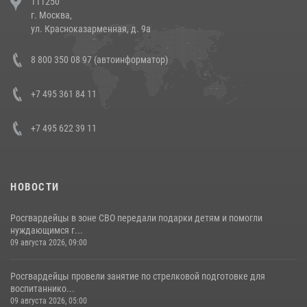
111250
напавших на бригаду скорой помощи (видео)
г. Москва,
14 июля 2026, 12:20
1
ул. Красноказарменная, д. 9а
Состоялась рабочая встреча директора Росгвардии Героя России
8 800 350 08 97 (автоинформатор)
генерала армии Виктора Золотова с заместителем полномочного
представителя Президента Российской Федерации в Северо-
Кавказском федеральном округе Виталием Кузнецовым
+7 495 361 84 11
30 июля 2026, 15:35
4
+7 495 622 39 11
НОВОСТИ
Росгвардейцы в зоне СВО передали подарки детям и помогли
нуждающимся г...
09 августа 2026, 09:00
Росгвардейцы провели занятие по стрелковой подготовке для
воспитаннико...
09 августа 2026, 05:00