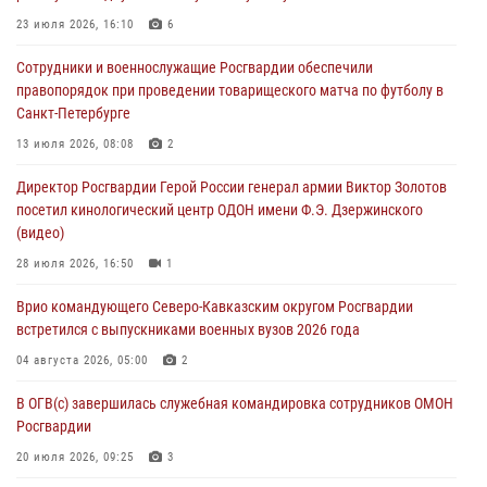
05 августа 2026, 13:20
1
1
23 июля 2026, 16:10
6
В Москве дети сотрудников и военнослужащих Росгвардии
Сотрудники и военнослужащие Росгвардии обеспечили
посетили мастер-класс по художественной гимнастике
правопорядок при проведении товарищеского матча по футболу в
05 августа 2026, 13:00
3
Санкт-Петербурге
Офицеры Росгвардии и ветераны войск правопорядка почтили
13 июля 2026, 08:08
2
память генерала армии Ивана Кирилловича Яковлева
Директор Росгвардии Герой России генерал армии Виктор Золотов
05 августа 2026, 12:40
6
посетил кинологический центр ОДОН имени Ф.Э. Дзержинского
(видео)
Росгвардейцы приняли участие в акции «Волна памяти»,
посвящённой 83‑й годовщине освобождения Белгорода от
28 июля 2026, 16:50
1
немецко‑фашистских захватчиков
Врио командующего Северо-Кавказским округом Росгвардии
05 августа 2026, 12:13
1
встретился с выпускниками военных вузов 2026 года
04 августа 2026, 05:00
2
В ОГВ(с) завершилась служебная командировка сотрудников ОМОН
Росгвардии
20 июля 2026, 09:25
3