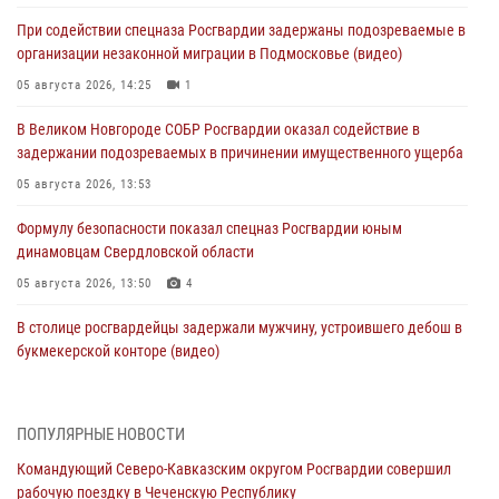
При содействии спецназа Росгвардии задержаны подозреваемые в
организации незаконной миграции в Подмосковье (видео)
05 августа 2026, 14:25
1
В Великом Новгороде СОБР Росгвардии оказал содействие в
задержании подозреваемых в причинении имущественного ущерба
05 августа 2026, 13:53
Формулу безопасности показал спецназ Росгвардии юным
динамовцам Свердловской области
05 августа 2026, 13:50
4
В столице росгвардейцы задержали мужчину, устроившего дебош в
букмекерской конторе (видео)
05 августа 2026, 13:25
1
В Удмуртии при силовой поддержке спецназа Росгвардии
ПОПУЛЯРНЫЕ НОВОСТИ
задержаны подозреваемые в мошенничестве под видом оказания
Командующий Северо-Кавказским округом Росгвардии совершил
оздоровительных услуг (видео)
рабочую поездку в Чеченскую Республику