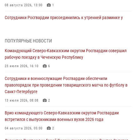
08 августа 2026, 13:00
1
Сотрудники Росгвардии присоединились к утренней разминке у
стен музея истории космонавтики в Калуге
08 августа 2026, 09:29
2
ПОПУЛЯРНЫЕ НОВОСТИ
В Северо-Западном округе Росгвардии продолжаются мероприятия
Командующий Северо-Кавказским округом Росгвардии совершил
в честь юбилея ведомства
рабочую поездку в Чеченскую Республику
08 августа 2026, 09:03
1
23 июля 2026, 16:10
6
Росгвардейцы в ЛНР совершенствуют навыки тактической
Сотрудники и военнослужащие Росгвардии обеспечили
медицины с учетом опыта СВО
правопорядок при проведении товарищеского матча по футболу в
08 августа 2026, 09:00
2
Санкт-Петербурге
В Кабардино-Балкарии сотрудники Росгвардии провели турнир по
13 июля 2026, 08:08
2
настольному теннису ко Дню физкультурника
Врио командующего Северо-Кавказским округом Росгвардии
08 августа 2026, 07:00
встретился с выпускниками военных вузов 2026 года
Военнослужащие Софринской бригады Росгвардии встретились с
04 августа 2026, 05:00
2
участником патриотического проекта «Дорогой Ломоносова —