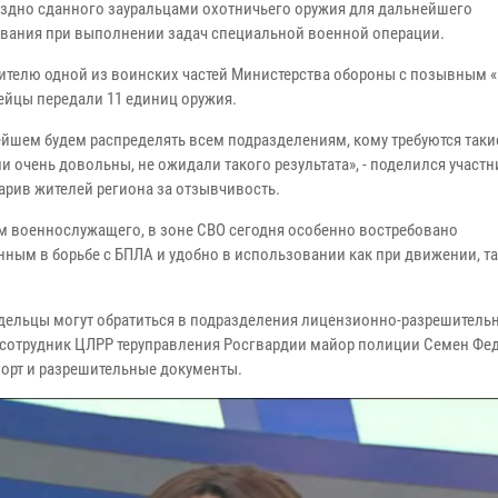
здно сданного зауральцами охотничьего оружия для дальнейшего
вания при выполнении задач специальной военной операции.
ителю одной из воинских частей Министерства обороны с позывным 
ейцы передали 11 единиц оружия.
ейшем будем распределять всем подразделениям, кому требуются таки
и очень довольны, не ожидали такого результата», - поделился участн
арив жителей региона за отзывчивость.
м военнослужащего, в зоне СВО сегодня особенно востребовано
ным в борьбе с БПЛА и удобно в использовании как при движении, та
дельцы могут обратиться в подразделения лицензионно-разрешитель
сотрудник ЦЛРР теруправления Росгвардии майор полиции Семен Фед
спорт и разрешительные документы.