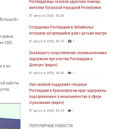
Росгвардейцы оказали адресную помощь
жителям Луганской Народной Республики
07 августа 2026, 05:00
«Большой»
Сотрудники Росгвардии в Забайкалье
потушили загоревшийся дом с детьми внутри
е ружья.
07 августа 2026, 04:10
1
ик СВО,
Оказавшего сопротивление злоумышленника
задержали при участии Росгвардии в
Донецке (видео)
к и во
07 августа 2026, 04:00
1
ной работы
При силовой поддержке спецназа
отов,
Росгвардии в Красноярском крае задержаны
подозреваемые в мошенничестве в сфере
страхования (видео)
07 августа 2026, 03:34
1
Учебно-методический сбор с начальниками
ПОПУЛЯРНЫЕ НОВОСТИ
автомобильных, бронетанковых служб