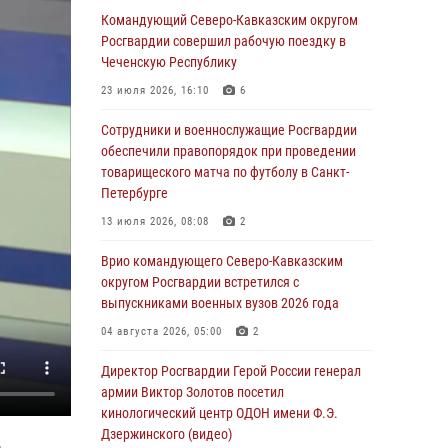
Сибирского округа Росгвардии завершился в
Командующий Северо-Кавказским округом
Омске
Росгвардии совершил рабочую поездку в
Чеченскую Республику
07 августа 2026, 02:53
3
23 июля 2026, 16:10
6
Генерал-полковник Олег Плохой поздравил
специалистов организационно-штатных
Сотрудники и военнослужащие Росгвардии
подразделений Росгвардии с
обеспечили правопорядок при проведении
профессиональным праздником
товарищеского матча по футболу в Санкт-
Петербурге
06 августа 2026, 21:01
13 июля 2026, 08:08
2
В Нижнем Новгороде состоялось
Всероссийское совещание-семинар по
Врио командующего Северо-Кавказским
вопросам развития вневедомственной
округом Росгвардии встретился с
охраны Росгвардии (видео)
выпускниками военных вузов 2026 года
06 августа 2026, 14:47
10
1
04 августа 2026, 05:00
2
В Брянске сотрудники и военнослужащие
Директор Росгвардии Герой России генерал
Росгвардии почтили память Героя России
армии Виктор Золотов посетил
Олега Визнюка
кинологический центр ОДОН имени Ф.Э.
Дзержинского (видео)
06 августа 2026, 14:36
2