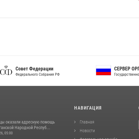
ет Федерации
СЕРВЕР ОРГАНОВ
рального Собрания РФ
Государственной власти РФ
И
НАВИГАЦИЯ
цы оказали адресную помощь
Главная
ганской Народной Респуб...
Новости
26, 05:00