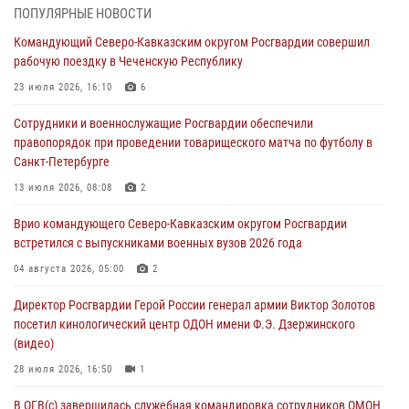
ПОПУЛЯРНЫЕ НОВОСТИ
«Росгвардия. Вехи истории»: первая антитеррористическая
Командующий Северо-Кавказским округом Росгвардии совершил
операция войск правопорядка
рабочую поездку в Чеченскую Республику
07 августа 2026, 15:28
1
23 июля 2026, 16:10
6
В Башкортостане при силовой поддержке спецназа Росгвардии
Сотрудники и военнослужащие Росгвардии обеспечили
пресечена противоправная деятельность, связанная с пропагандой
правопорядок при проведении товарищеского матча по футболу в
терроризма (видео)
Санкт-Петербурге
07 августа 2026, 13:30
1
13 июля 2026, 08:08
2
В Югре при содействии спецназа Росгвардии пресечено более 180
Врио командующего Северо-Кавказским округом Росгвардии
нарушений миграционного законодательства
встретился с выпускниками военных вузов 2026 года
07 августа 2026, 12:54
04 августа 2026, 05:00
2
Тонувшего ребенка спас росгвардеец в Краснодарском крае
Директор Росгвардии Герой России генерал армии Виктор Золотов
07 августа 2026, 12:37
посетил кинологический центр ОДОН имени Ф.Э. Дзержинского
(видео)
28 июля 2026, 16:50
1
В ОГВ(с) завершилась служебная командировка сотрудников ОМОН