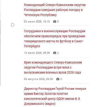
теннису ко Дню физкультурника
Командующий Северо-Кавказским округом
Росгвардии совершил рабочую поездку в
08 августа 2026, 07:00
Чеченскую Республику
Военнослужащие Софринской бригады
23 июля 2026, 16:10
6
Росгвардии встретились с участником
патриотического проекта «Дорогой
Сотрудники и военнослужащие Росгвардии
Ломоносова — дорогой к Победе в СВО»
обеспечили правопорядок при проведении
(видео)
товарищеского матча по футболу в Санкт-
Петербурге
08 августа 2026, 07:00
2
1
13 июля 2026, 08:08
2
В Москве росгвардейцы оказали помощь
медикам и девушке с ограниченными
Врио командующего Северо-Кавказским
возможностями здоровья (видео)
округом Росгвардии встретился с
выпускниками военных вузов 2026 года
08 августа 2026, 06:32
1
04 августа 2026, 05:00
2
Спецназ Росгвардии в Марий Эл почтил
память товарища на тактическом турнире
Директор Росгвардии Герой России генерал
(видео)
армии Виктор Золотов посетил
кинологический центр ОДОН имени Ф.Э.
08 августа 2026, 06:15
9
1
Дзержинского (видео)