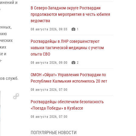
динений и
В Северо-Западном округе Росгвардии
о
продолжаются мероприятия в честь юбилея
ведомства
енных,
08 августа 2026, 09:03
1
ению
ических
Росгвардейцы в ЛНР совершенствуют
ских
навыки тактической медицины с учетом
ке и
опыта СВО
о-
08 августа 2026, 09:00
2
ОМОН «Ойрат» Управления Росгвардии по
ов служб.
Республике Калмыкия исполнилось 20 лет
08 августа 2026, 07:00
Росгвардейцы обеспечили безопасность
«Поезда Победы» в Кузбассе
08 августа 2026, 07:00
В Кабардино-Балкарии сотрудники
ПОПУЛЯРНЫЕ НОВОСТИ
Росгвардии провели турнир по настольному