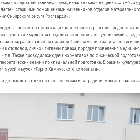
никами продовольственных служб, начальниками вещевых служб сое
 частей, старшими помощниками начальников отделов материальног
ния Сибирского округа Росгвардии.
ведены занятия по организации длительного хранения продовольств
ких средств и имущества продовольственной и вещевой службы, вед
хозяйства, развертыванию полевой бани, изучению санитарно-гигиен
ий к столовой, личной гигиены повара, порядку проведения медицин
 и т.д. Также проводилась сдача нормативов по физической подготов
 теоретических знаний по специальной подготовке. В рамках культурн
ой музей и музей «Горно-Химического комбината».
ием должностных лиц по направлениям и наградили лучших начальник