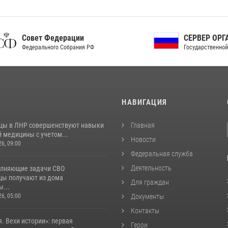
ет Федерации
СЕРВЕР ОРГАНОВ
рального Собрания РФ
Государственной власти РФ
И
НАВИГАЦИЯ
цы в ЛНР совершенствуют навыки
Главная
 медицины с учетом...
Новости
26, 09:00
Федеральная служба
Деятельность
лняющие задачи СВО
цы получают из дома
Для граждан
...
26, 05:00
Документы
Контакты
. Вехи истории»: первая
Герои