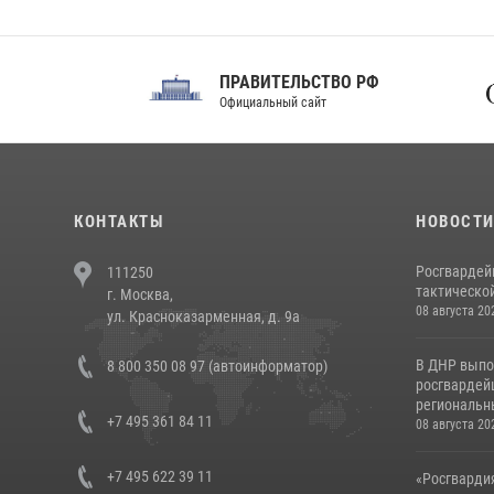
ПРАВИТЕЛЬСТВО РФ
Сов
Официальный сайт
Феде
КОНТАКТЫ
НОВОСТ
Росгвардей
111250
тактической
г. Москва,
08 августа 20
ул. Красноказарменная, д. 9а
В ДНР выпо
8 800 350 08 97 (автоинформатор)
росгвардей
региональны
+7 495 361 84 11
08 августа 20
+7 495 622 39 11
«Росгвардия