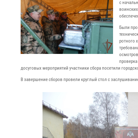
с началь
воинских
обеспече
Были про
техничес
ротного 
требован
осмотров
проверка
досуговых мероприятий участники сбора посетили городск
В завершение сборов провели круглый стол с заслушиван