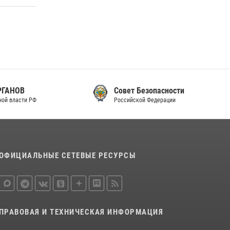
законодательства (видео)
30 июля 2026, 08:00
1
В Челябинске росгвардейцы задержали
злоумышленников, напавших на бригаду
скорой помощи (видео)
14 июля 2026, 12:20
1
Совет Безопасности
Российской Федерации
В Росгвардии прошла военно-научная
конференция по обобщению боевого опыта
08 июля 2026, 07:01
ОФИЦИАЛЬНЫЕ СЕТЕВЫЕ РЕСУРСЫ
ПРАВОВАЯ И ТЕХНИЧЕСКАЯ ИНФОРМАЦИЯ