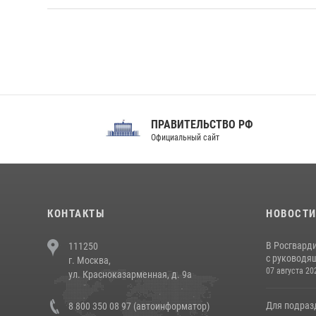
ПРАВИТЕЛЬСТВО РФ
Сов
Официальный сайт
Феде
КОНТАКТЫ
НОВОСТ
В Росгвард
111250
с руководящ
г. Москва,
07 августа 20
ул. Красноказарменная, д. 9а
Для подраз
8 800 350 08 97 (автоинформатор)