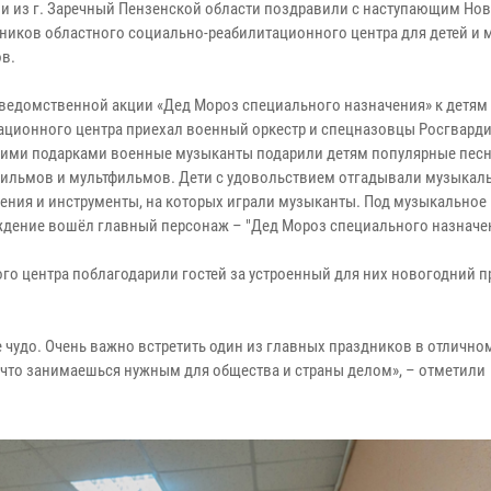
и из г. Заречный Пензенской области поздравили с наступающим Но
ников областного социально-реабилитационного центра для детей и
в.
 ведомственной акции «Дед Мороз специального назначения» к детям
ационного центра приехал военный оркестр и спецназовцы Росгварди
ими подарками военные музыканты подарили детям популярные песн
фильмов и мультфильмов. Дети с удовольствием отгадывали музыкал
ения и инструменты, на которых играли музыканты. Под музыкальное
дение вошёл главный персонаж – "Дед Мороз специального назначе
о центра поблагодарили гостей за устроенный для них новогодний п
 чудо. Очень важно встретить один из главных праздников в отлично
, что занимаешься нужным для общества и страны делом», – отметили