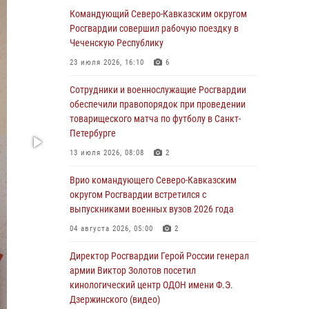
охраняемый объект через крышу (видео)
Командующий Северо-Кавказским округом
Росгвардии совершил рабочую поездку в
07 августа 2026, 08:04
1
Чеченскую Республику
Для подразделений Росгвардии,
23 июля 2026, 16:10
6
принимающих участие в специальной
военной операции, переданы специальные
Сотрудники и военнослужащие Росгвардии
автомобили
обеспечили правопорядок при проведении
товарищеского матча по футболу в Санкт-
07 августа 2026, 07:53
4
Петербурге
При содействии СОБР Росгвардии в
13 июля 2026, 08:08
2
Иркутской области задержаны
подозреваемые в коммерческом подкупе
Врио командующего Северо-Кавказским
(видео)
округом Росгвардии встретился с
выпускниками военных вузов 2026 года
07 августа 2026, 07:51
1
04 августа 2026, 05:00
2
Завершился чемпионат Сибирского ордена
Жукова округа Росгвардии по служебно-
Директор Росгвардии Герой России генерал
боевой стрельбе
армии Виктор Золотов посетил
кинологический центр ОДОН имени Ф.Э.
07 августа 2026, 07:45
9
Дзержинского (видео)