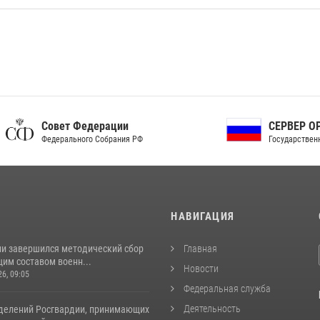
ет Федерации
СЕРВЕР ОРГАНОВ
рального Собрания РФ
Государственной власти РФ
И
НАВИГАЦИЯ
ии завершился методический сбор
Главная
им составом военн...
Новости
26, 09:05
Федеральная служба
Деятельность
делений Росгвардии, принимающих