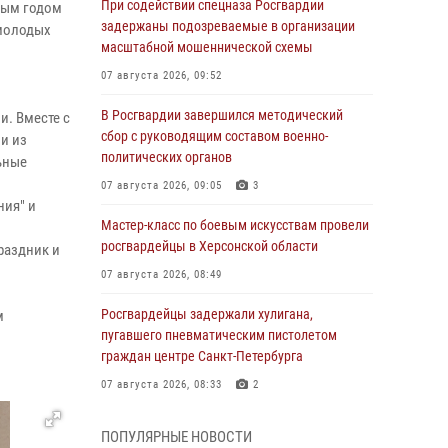
При содействии спецназа Росгвардии
вым годом
задержаны подозреваемые в организации
 молодых
масштабной мошеннической схемы
07 августа 2026, 09:52
В Росгвардии завершился методический
и. Вместе с
сбор с руководящим составом военно-
и из
политических органов
ьные
07 августа 2026, 09:05
3
ния" и
Мастер-класс по боевым искусствам провели
росгвардейцы в Херсонской области
раздник и
07 августа 2026, 08:49
Росгвардейцы задержали хулигана,
м
пугавшего пневматическим пистолетом
граждан центре Санкт-Петербурга
07 августа 2026, 08:33
2
В центре Москвы росгвардейцы задержали
ПОПУЛЯРНЫЕ НОВОСТИ
мужчину, пытавшегося проникнуть на