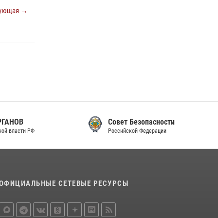
законодательства (видео)
ующая →
30 июля 2026, 08:00
1
В Челябинске росгвардейцы задержали
злоумышленников, напавших на бригаду
скорой помощи (видео)
14 июля 2026, 12:20
1
Состоялась рабочая встреча директора
Росгвардии Героя России генерала армии
Виктора Золотова с заместителем
Совет Безопасности
полномочного представителя Президента
Российской Федерации
Российской Федерации в Северо-Кавказском
федеральном округе Виталием Кузнецовым
30 июля 2026, 15:35
4
ОФИЦИАЛЬНЫЕ СЕТЕВЫЕ РЕСУРСЫ