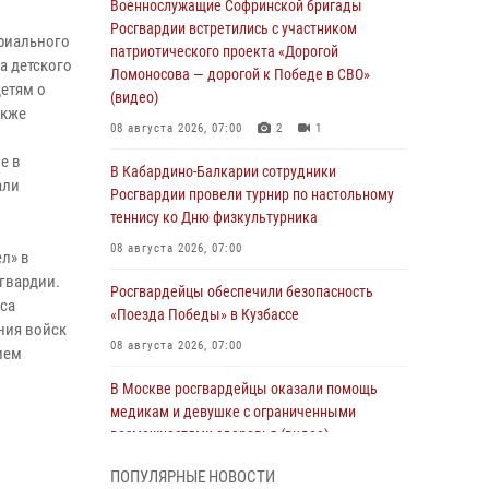
Военнослужащие Софринской бригады
Росгвардии встретились с участником
риального
патриотического проекта «Дорогой
а детского
Ломоносова — дорогой к Победе в СВО»
детям о
(видео)
акже
08 августа 2026, 07:00
2
1
е в
В Кабардино-Балкарии сотрудники
али
Росгвардии провели турнир по настольному
теннису ко Дню физкультурника
08 августа 2026, 07:00
л» в
гвардии.
Росгвардейцы обеспечили безопасность
сса
«Поезда Победы» в Кузбассе
ния войск
08 августа 2026, 07:00
ием
В Москве росгвардейцы оказали помощь
медикам и девушке с ограниченными
возможностями здоровья (видео)
08 августа 2026, 06:32
1
ПОПУЛЯРНЫЕ НОВОСТИ