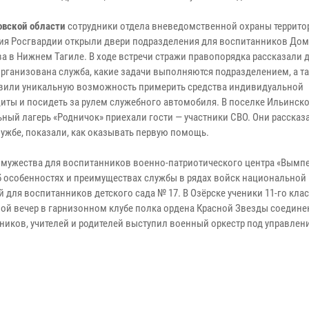
овской области
сотрудники отдела вневедомственной охраны террито
ия Росгвардии открыли двери подразделения для воспитанников Дом
ва в Нижнем Тагиле. В ходе встречи стражи правопорядка рассказали 
 организована служба, какие задачи выполняются подразделением, а т
вили уникальную возможность примерить средства индивидуальной
иты и посидеть за рулем служебного автомобиля. В поселке Ильинско
ный лагерь «Родничок» приехали гости — участники СВО. Они рассказ
лужбе, показали, как оказывать первую помощь.
 мужества для воспитанников военно-патриотического центра «Вымпе
 особенностях и преимуществах службы в рядах войск национальной 
для воспитанников детского сада № 17. В Озёрске ученики 11-го кла
ой вечер в гарнизонном клубе полка ордена Красной Звезды соедине
кников, учителей и родителей выступил военный оркестр под управлен