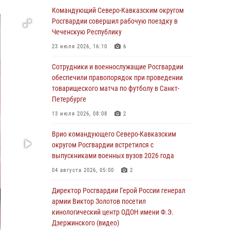
Спецназ Росгвардии в Марий Эл почтил
Командующий Северо-Кавказским округом
память товарища на тактическом турнире
Росгвардии совершил рабочую поездку в
(видео)
Чеченскую Республику
08 августа 2026, 06:15
9
1
23 июля 2026, 16:10
6
День физкультурника в Уральском округе
Сотрудники и военнослужащие Росгвардии
Росгвардии отметили турнирами, мастер-
обеспечили правопорядок при проведении
классами и легкоатлетическими забегами
товарищеского матча по футболу в Санкт-
Петербурге
08 августа 2026, 06:03
9
13 июля 2026, 08:08
2
В ДНР выполняющие задачи СВО
росгвардейцы получают из дома
Врио командующего Северо-Кавказским
региональные газеты и поддержку земляков
округом Росгвардии встретился с
выпускниками военных вузов 2026 года
08 августа 2026, 05:00
04 августа 2026, 05:00
2
Кинологи Росгвардии со всей страны
приступили к новому курсу подготовки на
Директор Росгвардии Герой России генерал
Урале
армии Виктор Золотов посетил
кинологический центр ОДОН имени Ф.Э.
08 августа 2026, 05:00
3
Дзержинского (видео)