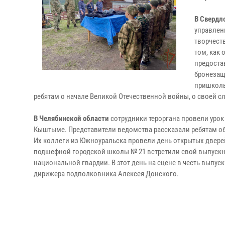
В Свердл
управлен
творчест
том, как
предоста
бронезащ
пришколь
ребятам о начале Великой Отечественной войны, о своей с
В Челябинской области
сотрудники тероргана провели урок
Кыштыме. Представители ведомства рассказали ребятам об
Их коллеги из Южноуральска провели день открытых дверей 
подшефной городской школы № 21 встретили свой выпускн
национальной гвардии. В этот день на сцене в честь выпус
дирижера подполковника Алексея Донского.