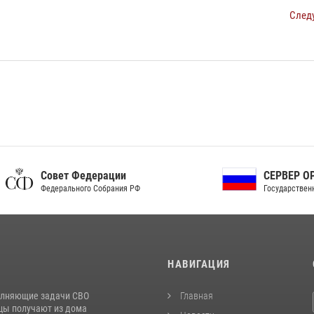
След
ет Федерации
СЕРВЕР ОРГАНОВ
рального Собрания РФ
Государственной власти РФ
И
НАВИГАЦИЯ
лняющие задачи СВО
Главная
цы получают из дома