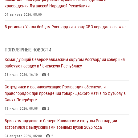
краеведения Луганской Народной Республики
09 августа 2026, 05:00
В регионах Урала бойцам Росгвардии в зону СВО передали свежие
тиражи газет
09 августа 2026, 05:00
ПОПУЛЯРНЫЕ НОВОСТИ
Всероссийская ведомственная акции «Каникулы с Росгвардией
Командующий Северо-Кавказским округом Росгвардии совершил
проходит в Сибири
рабочую поездку в Чеченскую Республику
09 августа 2026, 04:00
5
23 июля 2026, 16:10
6
Росгвардейцы провели патриотическое занятие для детей на
Сотрудники и военнослужащие Росгвардии обеспечили
Поклонной горе в Москве (видео)
правопорядок при проведении товарищеского матча по футболу в
08 августа 2026, 14:10
3
1
Санкт-Петербурге
В ЛНР росгвардейцы провели тренировку по единоборствам для
13 июля 2026, 08:08
2
юных воспитанников спортивной школы
Врио командующего Северо-Кавказским округом Росгвардии
08 августа 2026, 13:00
1
встретился с выпускниками военных вузов 2026 года
Сотрудники Росгвардии присоединились к утренней разминке у
04 августа 2026, 05:00
2