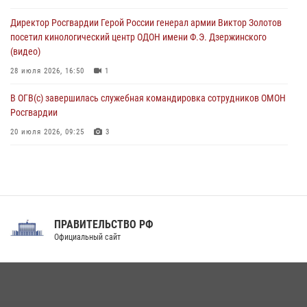
стен музея истории космонавтики в Калуге
Директор Росгвардии Герой России генерал армии Виктор Золотов
08 августа 2026, 09:29
2
посетил кинологический центр ОДОН имени Ф.Э. Дзержинского
(видео)
28 июля 2026, 16:50
1
В ОГВ(с) завершилась служебная командировка сотрудников ОМОН
Росгвардии
20 июля 2026, 09:25
3
Директор Росгвардии Герой России генерал армии Виктор Золотов
поздравил специалистов подразделений тыла с профессиональным
праздником
31 июля 2026, 21:01
ПРАВИТЕЛЬСТВО РФ
Праздник «Один день с Росгвардией» к 105-летию Центрального
Официальный сайт
округа прошел на Поклонной горе
18 июля 2026, 13:43
15
1
При силовой поддержке СОБР Росгвардии в Иркутской области