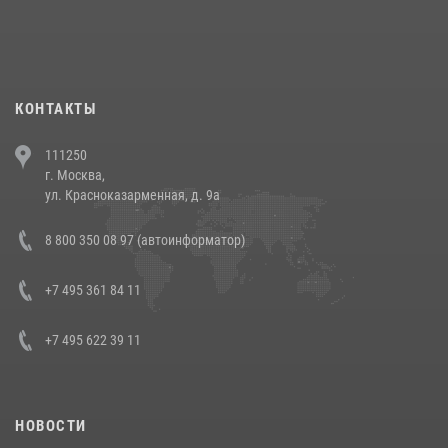
При силовой поддержке СОБР Росгвардии в Иркутской области
повели рейды по соблюдению миграционного законодательства
(видео)
30 июля 2026, 08:00
1
КОНТАКТЫ
В Челябинске росгвардейцы задержали злоумышленников,
111250
напавших на бригаду скорой помощи (видео)
г. Москва,
14 июля 2026, 12:20
1
ул. Красноказарменная, д. 9а
В Росгвардии прошла военно-научная конференция по обобщению
8 800 350 08 97 (автоинформатор)
боевого опыта
08 июля 2026, 07:01
+7 495 361 84 11
+7 495 622 39 11
НОВОСТИ