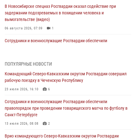
В Новосибирске спецназ Росгвардии оказал содействие при
задержании подозреваемых в похищении человека и
вымогательстве (видео)
06 августа 2026, 07:09
1
Сотрудники и военнослужащие Росгвардии обеспечили
правопорядок при проведении матча Кубка России по футболу в
Санкт-Петербурге
06 августа 2026, 07:03
3
ПОПУЛЯРНЫЕ НОВОСТИ
Командующий Северо-Кавказским округом Росгвардии совершил
В Грозном военнослужащие Росгвардии присоединились к
рабочую поездку в Чеченскую Республику
всероссийской донорской акции «От сердца к сердцу»
23 июля 2026, 16:10
6
06 августа 2026, 06:30
Сотрудники и военнослужащие Росгвардии обеспечили
В Бурятии и Приамурье росгвардейцы задержали подозреваемых в
правопорядок при проведении товарищеского матча по футболу в
незаконном обороте наркотиков
Санкт-Петербурге
06 августа 2026, 06:15
13 июля 2026, 08:08
2
На Сахалине при участии СОБР Росгвардии пресекли нелегальную
Врио командующего Северо-Кавказским округом Росгвардии
добычу биоресурсов