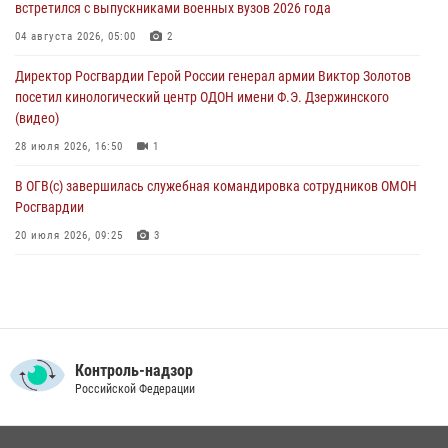
встретился с выпускниками военных вузов 2026 года
06 августа 2026, 05:12
04 августа 2026, 05:00
2
Росгвардейцы уничтожили свыше 120 беспилотников в ЛНР
Директор Росгвардии Герой России генерал армии Виктор Золотов
06 августа 2026, 05:00
посетил кинологический центр ОДОН имени Ф.Э. Дзержинского
(видео)
28 июля 2026, 16:50
1
В ОГВ(с) завершилась служебная командировка сотрудников ОМОН
Росгвардии
20 июля 2026, 09:25
3
Директор Росгвардии Герой России генерал армии Виктор Золотов
поздравил специалистов подразделений тыла с профессиональным
праздником
31 июля 2026, 21:01
Контроль-надзор
Праздник «Один день с Росгвардией» к 105-летию Центрального
Российской Федерации
округа прошел на Поклонной горе
18 июля 2026, 13:43
15
1