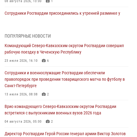
08 августа 2026, 13:00
1
Сотрудники Росгвардии присоединились к утренней разминке у
стен музея истории космонавтики в Калуге
08 августа 2026, 09:29
2
ПОПУЛЯРНЫЕ НОВОСТИ
В Северо-Западном округе Росгвардии продолжаются мероприятия
Командующий Северо-Кавказским округом Росгвардии совершил
в честь юбилея ведомства
рабочую поездку в Чеченскую Республику
08 августа 2026, 09:03
1
23 июля 2026, 16:10
6
Росгвардейцы в ЛНР совершенствуют навыки тактической
Сотрудники и военнослужащие Росгвардии обеспечили
медицины с учетом опыта СВО
правопорядок при проведении товарищеского матча по футболу в
08 августа 2026, 09:00
2
Санкт-Петербурге
В Кабардино-Балкарии сотрудники Росгвардии провели турнир по
13 июля 2026, 08:08
2
настольному теннису ко Дню физкультурника
Врио командующего Северо-Кавказским округом Росгвардии
08 августа 2026, 07:00
встретился с выпускниками военных вузов 2026 года
Военнослужащие Софринской бригады Росгвардии встретились с
04 августа 2026, 05:00
2
участником патриотического проекта «Дорогой Ломоносова —
Директор Росгвардии Герой России генерал армии Виктор Золотов
дорогой к Победе в СВО» (видео)