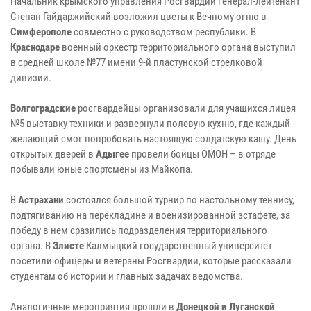
Начальник крымского управления Росгвардии генерал-лейтенант
Степан Гайдаржийский возложил цветы к Вечному огню в
Симферополе
совместно с руководством республики. В
Краснодаре
военный оркестр территориального органа выступил
в средней школе №77 имени 9-й пластунской стрелковой
дивизии.
Волгоградские
росгвардейцы организовали для учащихся лицея
№5 выставку техники и развернули полевую кухню, где каждый
желающий смог попробовать настоящую солдатскую кашу. День
открытых дверей в
Адыгее
провели бойцы ОМОН – в отряде
побывали юные спортсмены из Майкопа.
В
Астрахани
состоялся большой турнир по настольному теннису,
подтягиванию на перекладине и военизированной эстафете, за
победу в нем сразились подразделения территориального
органа. В
Элисте
Калмыцкий государственный университет
посетили офицеры и ветераны Росгвардии, которые рассказали
студентам об истории и главных задачах ведомства.
Аналогичные мероприятия прошли в
Донецкой и Луганской