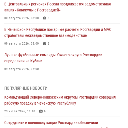
В Центральных регионах России продолжается ведомственная
акция «Каникулы с Росгвардией»
09 августа 2026, 08:00
8
В Чеченской Республике пожарные расчеты Росгвардии и МЧС
отработали межведомственное взаимодействие
09 августа 2026, 08:00
2
Лучшие футбольные команды Южного округа Росгвардии
определили на Кубани
09 августа 2026, 07:00
В Ульяновске росгвардейцы присоединились к донорской акции
(видео)
ПОПУЛЯРНЫЕ НОВОСТИ
09 августа 2026, 06:15
2
1
Командующий Северо-Кавказским округом Росгвардии совершил
рабочую поездку в Чеченскую Республику
Росгвардейцы провели занятие по стрелковой подготовке для
воспитанников Центра детского, юношеского туризма и
23 июля 2026, 16:10
6
краеведения Луганской Народной Республики
Сотрудники и военнослужащие Росгвардии обеспечили
09 августа 2026, 05:00