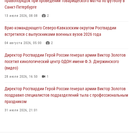
правопорядок при проведении товарищеского матча по футболу в
Санкт-Петербурге
В регионах Урала бойцам Росгвардии в зону СВО передали свежие
тиражи газет
13 июля 2026, 08:08
2
09 августа 2026, 05:00
Врио командующего Северо-Кавказским округом Росгвардии
встретился с выпускниками военных вузов 2026 года
Всероссийская ведомственная акции «Каникулы с Росгвардией
проходит в Сибири
04 августа 2026, 05:00
2
09 августа 2026, 04:00
5
Директор Росгвардии Герой России генерал армии Виктор Золотов
посетил кинологический центр ОДОН имени Ф.Э. Дзержинского
(видео)
28 июля 2026, 16:50
1
Директор Росгвардии Герой России генерал армии Виктор Золотов
поздравил специалистов подразделений тыла с профессиональным
праздником
31 июля 2026, 21:01
В ОГВ(с) завершилась служебная командировка сотрудников ОМОН
Росгвардии