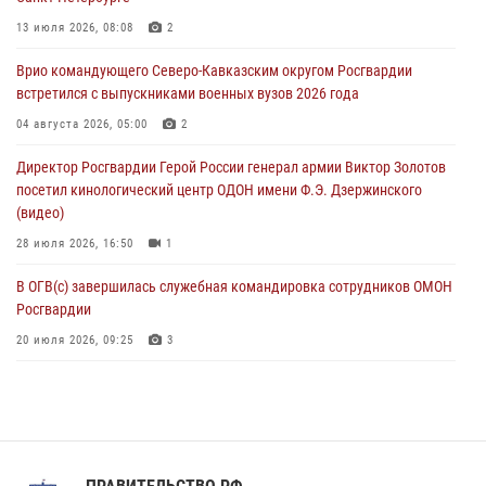
06 августа 2026, 11:56
4
13 июля 2026, 08:08
2
В Санкт-Петербурге наряд Росгвардии задержал правонарушителя,
Врио командующего Северо-Кавказским округом Росгвардии
угрожавшего подростку травматическим пистолетом
встретился с выпускниками военных вузов 2026 года
06 августа 2026, 11:33
1
04 августа 2026, 05:00
2
В Зауралье при содействии СОБР Росгвардии ликвидирована
Директор Росгвардии Герой России генерал армии Виктор Золотов
крупная нарколаборатория
посетил кинологический центр ОДОН имени Ф.Э. Дзержинского
06 августа 2026, 11:27
(видео)
28 июля 2026, 16:50
1
В ОГВ(с) завершилась служебная командировка сотрудников ОМОН
Росгвардии
20 июля 2026, 09:25
3
Директор Росгвардии Герой России генерал армии Виктор Золотов
поздравил специалистов подразделений тыла с профессиональным
праздником
31 июля 2026, 21:01