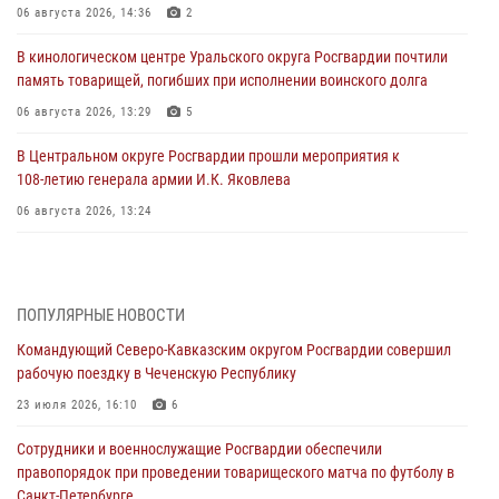
06 августа 2026, 14:36
2
В кинологическом центре Уральского округа Росгвардии почтили
память товарищей, погибших при исполнении воинского долга
06 августа 2026, 13:29
5
В Центральном округе Росгвардии прошли мероприятия к
108‑летию генерала армии И.К. Яковлева
06 августа 2026, 13:24
Росгвардейцы задержали мужчину, открывшего стрельбу в
Подмосковье (видео)
06 августа 2026, 12:35
1
ПОПУЛЯРНЫЕ НОВОСТИ
Командующий Северо-Кавказским округом Росгвардии совершил
Росгвардейцы провели выставку вооружения для участников сбора
рабочую поездку в Чеченскую Республику
«Гвардеец» в Пензе (видео)
23 июля 2026, 16:10
6
06 августа 2026, 12:00
2
1
Сотрудники и военнослужащие Росгвардии обеспечили
В Курске росгвардейцы приняли участие в митинге, посвященном
правопорядок при проведении товарищеского матча по футболу в
второй годовщине вторжения ВСУ на территорию области
Санкт-Петербурге