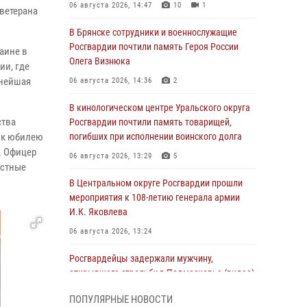
06 августа 2026, 14:47
10
1
ветерана
В Брянске сотрудники и военнослужащие
Росгвардии почтили память Героя России
аине в
Олега Визнюка
ии, где
ьнейшая
06 августа 2026, 14:36
2
В кинологическом центре Уральского округа
ства
Росгвардии почтили память товарищей,
 к юбилею
погибших при исполнении воинского долга
. Офицер
06 августа 2026, 13:29
5
естные
В Центральном округе Росгвардии прошли
мероприятия к 108‑летию генерала армии
И.К. Яковлева
06 августа 2026, 13:24
Росгвардейцы задержали мужчину,
открывшего стрельбу в Подмосковье (видео)
06 августа 2026, 12:35
1
ПОПУЛЯРНЫЕ НОВОСТИ