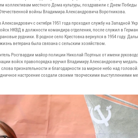
им коллективам местного Дома культуры, поздравили с Днем Победы 
Отечественной войны Владимира Александровича Воротникова.
 Александрович с октября 1951 года проходил службу на Западной Укр
войск НКВД в должности командира отделения, после служил в Герман
рановые рудники. В родное село Крестовка вернулся в 1954 году. Дал
 жизнь ветерана была связана с сельским хозяйством.
итель Росгвардии майор полиции Николай Портных от имени руковод
изации войск правопорядка вручил Владимиру Александровичу медаль
 слова признательности и благодарности за мирное небо над головой
раздничное настроение создали своими творческими выcтуплениями м