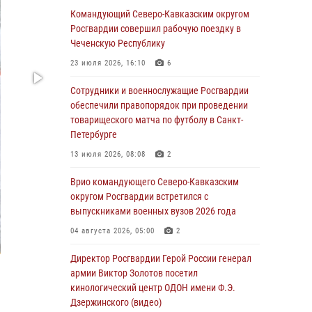
Росгвардейцы провели выставку вооружения
Командующий Северо-Кавказским округом
для участников сбора «Гвардеец» в Пензе
Росгвардии совершил рабочую поездку в
(видео)
Чеченскую Республику
06 августа 2026, 12:00
2
1
23 июля 2026, 16:10
6
В Курске росгвардейцы приняли участие в
Сотрудники и военнослужащие Росгвардии
митинге, посвященном второй годовщине
обеспечили правопорядок при проведении
вторжения ВСУ на территорию области
товарищеского матча по футболу в Санкт-
Петербурге
06 августа 2026, 11:56
4
13 июля 2026, 08:08
2
В Санкт-Петербурге наряд Росгвардии
задержал правонарушителя, угрожавшего
Врио командующего Северо-Кавказским
подростку травматическим пистолетом
округом Росгвардии встретился с
выпускниками военных вузов 2026 года
06 августа 2026, 11:33
1
04 августа 2026, 05:00
2
В Зауралье при содействии СОБР Росгвардии
ликвидирована крупная нарколаборатория
Директор Росгвардии Герой России генерал
армии Виктор Золотов посетил
06 августа 2026, 11:27
кинологический центр ОДОН имени Ф.Э.
Дзержинского (видео)
В Москве росгвардейцы задержали троих