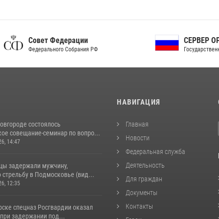
ет Федерации
СЕРВЕР ОРГАНОВ
рального Собрания РФ
Государственной власти РФ
И
НАВИГАЦИЯ
овгороде состоялось
Главная
ое совещание-семинар по вопро...
Новости
26, 14:47
Федеральная служба
Деятельность
цы задержали мужчину,
стрельбу в Подмосковье (вид...
Для граждан
26, 12:35
Документы
Контакты
рске спецназ Росгвардии оказал
при задержании под...