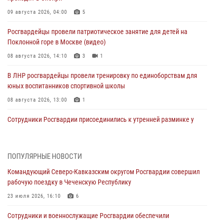
09 августа 2026, 04:00
5
Росгвардейцы провели патриотическое занятие для детей на
Поклонной горе в Москве (видео)
08 августа 2026, 14:10
3
1
В ЛНР росгвардейцы провели тренировку по единоборствам для
юных воспитанников спортивной школы
08 августа 2026, 13:00
1
Сотрудники Росгвардии присоединились к утренней разминке у
стен музея истории космонавтики в Калуге
08 августа 2026, 09:29
2
ПОПУЛЯРНЫЕ НОВОСТИ
В Северо-Западном округе Росгвардии продолжаются мероприятия
Командующий Северо-Кавказским округом Росгвардии совершил
в честь юбилея ведомства
рабочую поездку в Чеченскую Республику
08 августа 2026, 09:03
1
23 июля 2026, 16:10
6
Росгвардейцы в ЛНР совершенствуют навыки тактической
Сотрудники и военнослужащие Росгвардии обеспечили
медицины с учетом опыта СВО