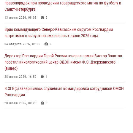
правопорядок при проведении товарищеского матча по футболу в
08 августа 2026, 09:00
2
Санкт-Петербурге
В Кабардино-Балкарии сотрудники Росгвардии провели турнир по
13 июля 2026, 08:08
2
настольному теннису ко Дню физкультурника
Врио командующего Северо-Кавказским округом Росгвардии
08 августа 2026, 07:00
встретился с выпускниками военных вузов 2026 года
Военнослужащие Софринской бригады Росгвардии встретились с
04 августа 2026, 05:00
2
участником патриотического проекта «Дорогой Ломоносова —
Директор Росгвардии Герой России генерал армии Виктор Золотов
дорогой к Победе в СВО» (видео)
посетил кинологический центр ОДОН имени Ф.Э. Дзержинского
08 августа 2026, 07:00
2
1
(видео)
28 июля 2026, 16:50
1
В ОГВ(с) завершилась служебная командировка сотрудников ОМОН
Росгвардии
20 июля 2026, 09:25
3
Директор Росгвардии Герой России генерал армии Виктор Золотов
поздравил специалистов подразделений тыла с профессиональным
праздником