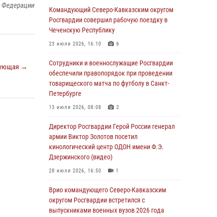
й Федерации
Командующий Северо-Кавказским округом
В столице росгвардейцы задержали мужчину,
Росгвардии совершил рабочую поездку в
устроившего дебош в букмекерской конторе
Чеченскую Республику
(видео)
23 июля 2026, 16:10
6
05 августа 2026, 13:25
1
Сотрудники и военнослужащие Росгвардии
ующая →
В Удмуртии при силовой поддержке спецназа
обеспечили правопорядок при проведении
Росгвардии задержаны подозреваемые в
товарищеского матча по футболу в Санкт-
мошенничестве под видом оказания
Петербурге
оздоровительных услуг (видео)
13 июля 2026, 08:08
2
05 августа 2026, 13:20
1
1
Директор Росгвардии Герой России генерал
В Москве дети сотрудников и
армии Виктор Золотов посетил
военнослужащих Росгвардии посетили
кинологический центр ОДОН имени Ф.Э.
мастер-класс по художественной гимнастике
Дзержинского (видео)
05 августа 2026, 13:00
3
28 июля 2026, 16:50
1
Офицеры Росгвардии и ветераны войск
Врио командующего Северо-Кавказским
правопорядка почтили память генерала
округом Росгвардии встретился с
армии Ивана Кирилловича Яковлева
выпускниками военных вузов 2026 года