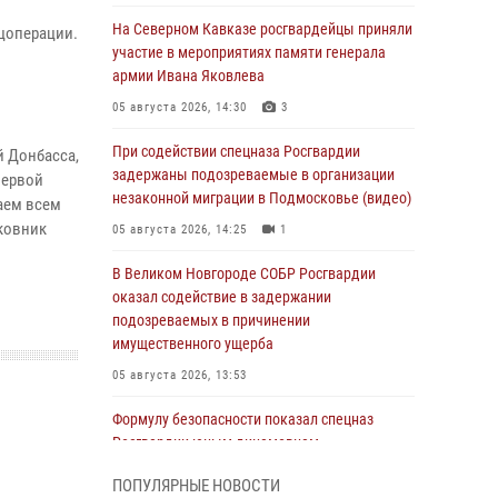
На Северном Кавказе росгвардейцы приняли
цоперации.
участие в мероприятиях памяти генерала
армии Ивана Яковлева
05 августа 2026, 14:30
3
При содействии спецназа Росгвардии
й Донбасса,
задержаны подозреваемые в организации
первой
незаконной миграции в Подмосковье (видео)
аем всем
лковник
05 августа 2026, 14:25
1
В Великом Новгороде СОБР Росгвардии
оказал содействие в задержании
подозреваемых в причинении
имущественного ущерба
05 августа 2026, 13:53
Формулу безопасности показал спецназ
Росгвардии юным динамовцам
Свердловской области
ПОПУЛЯРНЫЕ НОВОСТИ
05 августа 2026, 13:50
4