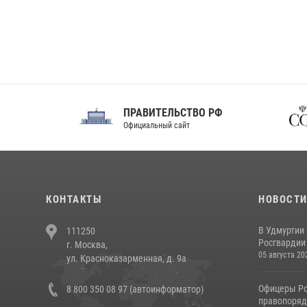
ПРАВИТЕЛЬСТВО РФ
Сов
Официальный сайт
Феде
КОНТАКТЫ
НОВОСТ
В Удмуртии
111250
Росгвардии
г. Москва,
05 августа 20
ул. Красноказарменная, д. 9а
Офицеры Ро
8 800 350 08 97 (автоинформатор)
правопорядк