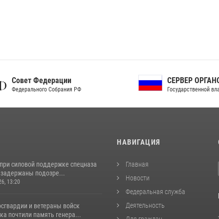
ет Федерации
СЕРВЕР ОРГАНОВ
рального Собрания РФ
Государственной власти РФ
И
НАВИГАЦИЯ
 при силовой поддержке спецназа
Главная
 задержаны подозре...
Новости
26, 13:20
Федеральная служба
Деятельность
сгвардии и ветераны войск
а почтили память генера...