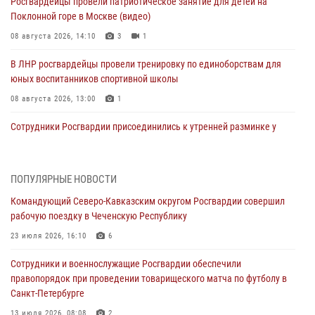
Росгвардейцы провели патриотическое занятие для детей на
Поклонной горе в Москве (видео)
08 августа 2026, 14:10
3
1
В ЛНР росгвардейцы провели тренировку по единоборствам для
юных воспитанников спортивной школы
08 августа 2026, 13:00
1
Сотрудники Росгвардии присоединились к утренней разминке у
стен музея истории космонавтики в Калуге
08 августа 2026, 09:29
2
ПОПУЛЯРНЫЕ НОВОСТИ
В Северо-Западном округе Росгвардии продолжаются мероприятия
Командующий Северо-Кавказским округом Росгвардии совершил
в честь юбилея ведомства
рабочую поездку в Чеченскую Республику
08 августа 2026, 09:03
1
23 июля 2026, 16:10
6
Росгвардейцы в ЛНР совершенствуют навыки тактической
Сотрудники и военнослужащие Росгвардии обеспечили
медицины с учетом опыта СВО
правопорядок при проведении товарищеского матча по футболу в
08 августа 2026, 09:00
2
Санкт-Петербурге
В Кабардино-Балкарии сотрудники Росгвардии провели турнир по
13 июля 2026, 08:08
2