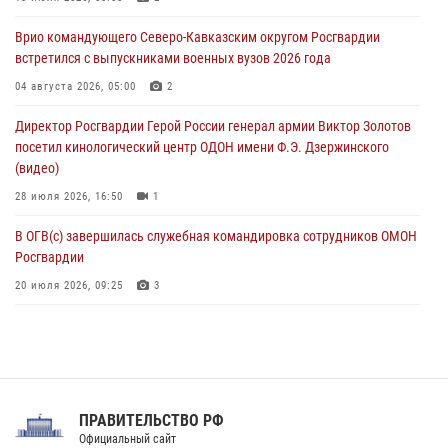
настольному теннису ко Дню физкультурника
Врио командующего Северо-Кавказским округом Росгвардии
08 августа 2026, 07:00
встретился с выпускниками военных вузов 2026 года
Военнослужащие Софринской бригады Росгвардии встретились с
04 августа 2026, 05:00
2
участником патриотического проекта «Дорогой Ломоносова —
Директор Росгвардии Герой России генерал армии Виктор Золотов
дорогой к Победе в СВО» (видео)
посетил кинологический центр ОДОН имени Ф.Э. Дзержинского
08 августа 2026, 07:00
2
1
(видео)
28 июля 2026, 16:50
1
В ОГВ(с) завершилась служебная командировка сотрудников ОМОН
Росгвардии
20 июля 2026, 09:25
3
Директор Росгвардии Герой России генерал армии Виктор Золотов
поздравил специалистов подразделений тыла с профессиональным
праздником
31 июля 2026, 21:01
ПРАВИТЕЛЬСТВО РФ
Праздник «Один день с Росгвардией» к 105-летию Центрального
Официальный сайт