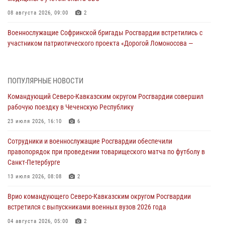
08 августа 2026, 09:00
2
Военнослужащие Софринской бригады Росгвардии встретились с
участником патриотического проекта «Дорогой Ломоносова —
дорогой к Победе в СВО» (видео)
08 августа 2026, 07:00
2
1
ПОПУЛЯРНЫЕ НОВОСТИ
Росгвардейцы обеспечили безопасность «Поезда Победы» в
Командующий Северо-Кавказским округом Росгвардии совершил
Кузбассе
рабочую поездку в Чеченскую Республику
08 августа 2026, 07:00
23 июля 2026, 16:10
6
В Кабардино-Балкарии сотрудники Росгвардии провели турнир по
Сотрудники и военнослужащие Росгвардии обеспечили
настольному теннису ко Дню физкультурника
правопорядок при проведении товарищеского матча по футболу в
08 августа 2026, 07:00
Санкт-Петербурге
ОМОН «Ойрат» Управления Росгвардии по Республике Калмыкия
13 июля 2026, 08:08
2
исполнилось 20 лет
Врио командующего Северо-Кавказским округом Росгвардии
08 августа 2026, 07:00
встретился с выпускниками военных вузов 2026 года
В Москве росгвардейцы оказали помощь медикам и девушке с
04 августа 2026, 05:00
2