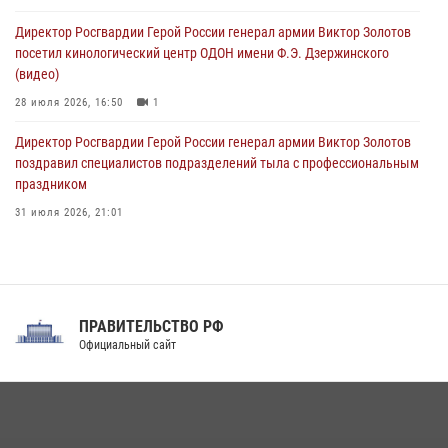
ограниченными возможностями здоровья (видео)
Директор Росгвардии Герой России генерал армии Виктор Золотов
08 августа 2026, 06:32
1
посетил кинологический центр ОДОН имени Ф.Э. Дзержинского
(видео)
28 июля 2026, 16:50
1
Директор Росгвардии Герой России генерал армии Виктор Золотов
поздравил специалистов подразделений тыла с профессиональным
праздником
31 июля 2026, 21:01
В ОГВ(с) завершилась служебная командировка сотрудников ОМОН
Росгвардии
20 июля 2026, 09:25
3
ПРАВИТЕЛЬСТВО РФ
Праздник «Один день с Росгвардией» к 105-летию Центрального
Официальный сайт
округа прошел на Поклонной горе
18 июля 2026, 13:43
15
1
При силовой поддержке СОБР Росгвардии в Иркутской области