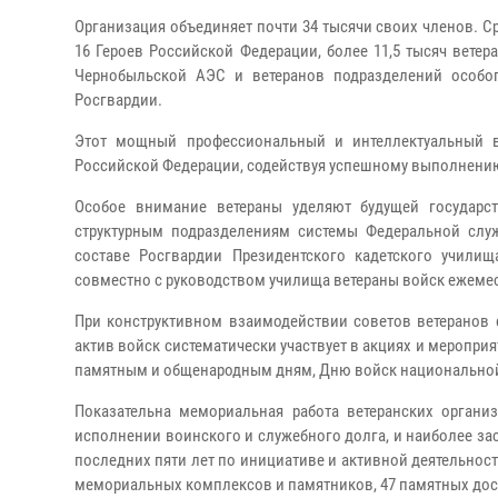
Организация объединяет почти 34 тысячи своих членов. Ср
16 Героев Российской Федерации, более 11,5 тысяч вете
Чернобыльской АЭС и ветеранов подразделений особог
Росгвардии.
Этот мощный профессиональный и интеллектуальный в
Российской Федерации, содействуя успешному выполнению
Особое внимание ветераны уделяют будущей государс
структурным подразделениям системы Федеральной слу
составе Росгвардии Президентского кадетского учили
совместно с руководством училища ветераны войск ежемес
При конструктивном взаимодействии советов ветеранов 
актив войск систематически участвует в акциях и меропр
памятным и общенародным дням, Дню войск национальной
Показательна мемориальная работа ветеранских орган
исполнении воинского и служебного долга, и наиболее за
последних пяти лет по инициативе и активной деятельнос
мемориальных комплексов и памятников, 47 памятных досо