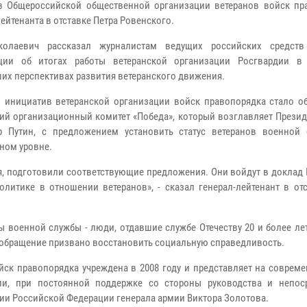
в Общероссийской общественной организации ветеранов войск пр
ейтенанта в отставке Петра Ровенского.
колаевич рассказал журналистам ведущих российских средств
ции об итогах работы ветеранской организации Росгвардии в 
их перспективах развития ветеранского движения.
 инициатив ветеранской организации войск правопорядка стало о
ий организационный комитет «Победа», который возглавляет Презид
р Путин, с предложением установить статус ветеранов военной
ном уровне.
ия, подготовили соответствующие предложения. Они войдут в доклад
литике в отношении ветеранов», - сказал генерал-лейтенант в отс
ны военной службы - люди, отдавшие службе Отечеству 20 и более ле
 обращение призвано восстановить социальную справедливость.
ск правопорядка учреждена в 2008 году и представляет на совреме
ии, при постоянной поддержке со стороны руководства и непос
ии Российской Федерации генерала армии Виктора Золотова.