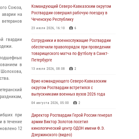
патриотического проекта «Дорогой
Командующий Северо-Кавказским округом
кого Союза,
Ломоносова — дорогой к Победе в СВО»
Росгвардии совершил рабочую поездку в
и аварии на
(видео)
Чеченскую Республику
 ветеранов
08 августа 2026, 07:00
2
1
23 июля 2026, 16:10
6
ой гвардии
В Москве росгвардейцы оказали помощь
Сотрудники и военнослужащие Росгвардии
одежи.
медикам и девушке с ограниченными
обеспечили правопорядок при проведении
возможностями здоровья (видео)
товарищеского матча по футболу в Санкт-
 подшефных
Петербурге
08 августа 2026, 06:32
1
зованием в
13 июля 2026, 08:08
2
 Шолохова,
Спецназ Росгвардии в Марий Эл почтил
ства.
память товарища на тактическом турнире
Врио командующего Северо-Кавказским
(видео)
округом Росгвардии встретился с
етеранский
выпускниками военных вузов 2026 года
праздникам,
08 августа 2026, 06:15
9
1
04 августа 2026, 05:00
2
День физкультурника в Уральском округе
гибших при
Росгвардии отметили турнирами, мастер-
Директор Росгвардии Герой России генерал
классами и легкоатлетическими забегами
и в течение
армии Виктор Золотов посетил
ановлено 12
кинологический центр ОДОН имени Ф.Э.
08 августа 2026, 06:03
9
Дзержинского (видео)