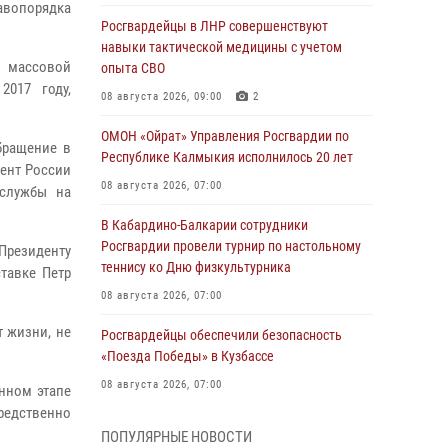
авопорядка
Росгвардейцы в ЛНР совершенствуют
навыки тактической медицины с учетом
 массовой
опыта СВО
2017 году,
08 августа 2026, 09:00
2
ОМОН «Ойрат» Управления Росгвардии по
бращение в
Республике Калмыкия исполнилось 20 лет
ент России
08 августа 2026, 07:00
 службы на
В Кабардино-Балкарии сотрудники
Росгвардии провели турнир по настольному
 Президенту
теннису ко Дню физкультурника
тавке Петр
08 августа 2026, 07:00
т жизни, не
Росгвардейцы обеспечили безопасность
«Поезда Победы» в Кузбассе
08 августа 2026, 07:00
нном этапе
редственно
Военнослужащие Софринской бригады
ПОПУЛЯРНЫЕ НОВОСТИ
Росгвардии встретились с участником