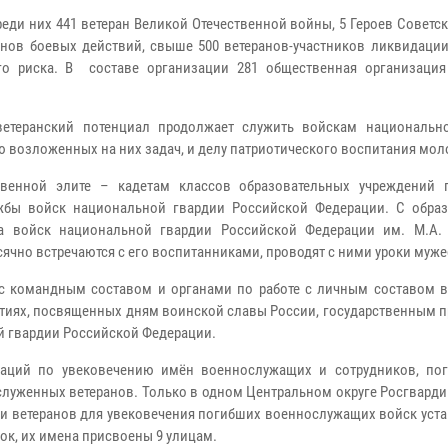
еди них 441 ветеран Великой Отечественной войны, 5 Героев Советс
ранов боевых действий, свыше 500 ветеранов-участников ликвидаци
о риска. В составе организации 281 общественная организация
етеранский потенциал продолжает служить войскам национальн
 возложенных на них задач, и делу патриотического воспитания мол
твенной элите – кадетам классов образовательных учреждений
жбы войск национальной гвардии Российской Федерации. С обра
ща войск национальной гвардии Российской Федерации им. М.А.
ячно встречаются с его воспитанниками, проводят с ними уроки муже
с командным составом и органами по работе с личным составом в
иятиях, посвященных дням воинской славы России, государственным 
 гвардии Российской Федерации.
изаций по увековечению имён военнослужащих и сотрудников, по
служенных ветеранов. Только в одном Центральном округе Росгварди
ти ветеранов для увековечения погибших военнослужащих войск уст
к, их имена присвоены 9 улицам.