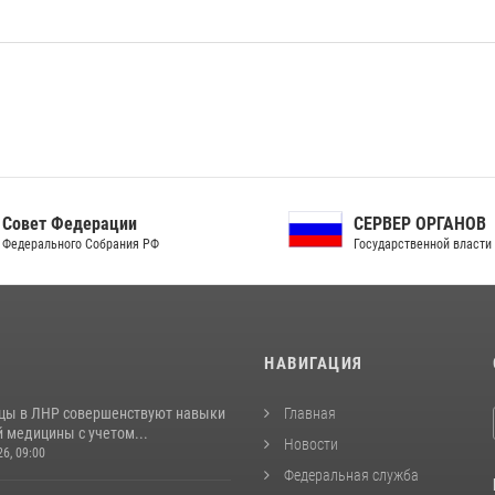
ет Федерации
СЕРВЕР ОРГАНОВ
рального Собрания РФ
Государственной власти РФ
И
НАВИГАЦИЯ
цы в ЛНР совершенствуют навыки
Главная
 медицины с учетом...
Новости
26, 09:00
Федеральная служба