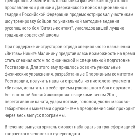
тренировки. Заместитель начальника физической подготовки
прославленной дивизии Дзержинского войск национальной
гвардии Российской Федерации продемонстрировал участникам
шоу тренировку бойцов по уникальной методике ведения
рукопашного боя "Витязь-контакт", унаследовавшей лучшие
традиции советской школы.
При поддержке инструкторов отряда специального назначения
«Витязь» Никите Малинину представилась возможность на время
стать специалистом по физической и специальной подготовке
Росгвардии. Для этого ему пришлось освоить уникальные
физические упражнения, разработанные Спортивным комитетом
Росгвардии, получить навыки стрельбы из пистолета-пулемета
«Витязь», испытать на себе приемы рукопашного боя с оружием.
Бег в полной боевой экипировке с ящиками весом 20 кг,
перетягивание каната, удары ногами, головой, уколы массово-
габаритными макетами оружия - тема преодоления себя проходит
через весь выпуск программы.
В течение выпуска зритель сможет наблюдать за трансформацией
творческого человека в суперсолдата.