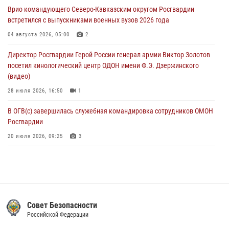
крупная нарколаборатория
Врио командующего Северо-Кавказским округом Росгвардии
06 августа 2026, 11:27
встретился с выпускниками военных вузов 2026 года
В Москве росгвардейцы задержали троих мужчин, устроивших
04 августа 2026, 05:00
2
пьяный дебош в баре (видео)
Директор Росгвардии Герой России генерал армии Виктор Золотов
06 августа 2026, 11:20
1
посетил кинологический центр ОДОН имени Ф.Э. Дзержинского
(видео)
28 июля 2026, 16:50
1
В ОГВ(с) завершилась служебная командировка сотрудников ОМОН
Росгвардии
20 июля 2026, 09:25
3
Директор Росгвардии Герой России генерал армии Виктор Золотов
поздравил специалистов подразделений тыла с профессиональным
праздником
31 июля 2026, 21:01
Контроль-надзор
Праздник «Один день с Росгвардией» к 105-летию Центрального
Российской Федерации
округа прошел на Поклонной горе