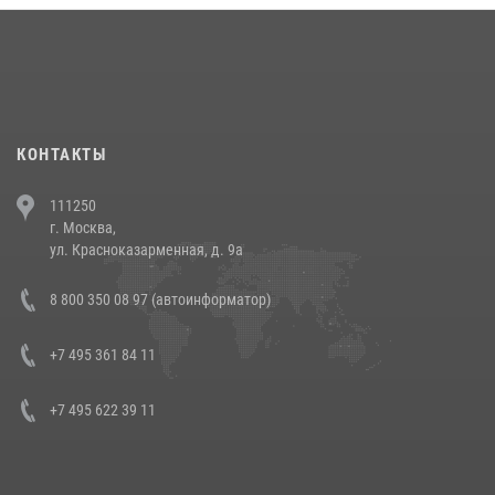
18 июля 2026, 13:43
15
1
При силовой поддержке СОБР Росгвардии в Иркутской области
повели рейды по соблюдению миграционного законодательства
(видео)
30 июля 2026, 08:00
1
КОНТАКТЫ
В Челябинске росгвардейцы задержали злоумышленников,
111250
напавших на бригаду скорой помощи (видео)
г. Москва,
14 июля 2026, 12:20
1
ул. Красноказарменная, д. 9а
В Росгвардии прошла военно-научная конференция по обобщению
8 800 350 08 97 (автоинформатор)
боевого опыта
08 июля 2026, 07:01
+7 495 361 84 11
+7 495 622 39 11