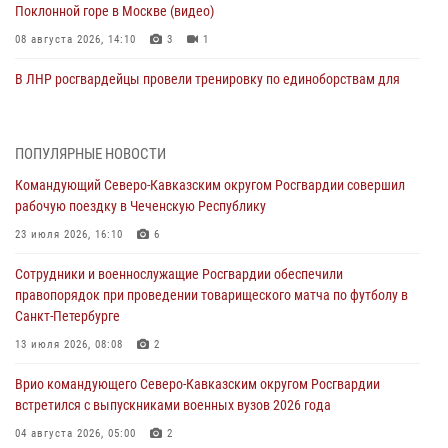
Поклонной горе в Москве (видео)
08 августа 2026, 14:10
3
1
В ЛНР росгвардейцы провели тренировку по единоборствам для
юных воспитанников спортивной школы
08 августа 2026, 13:00
1
ПОПУЛЯРНЫЕ НОВОСТИ
Сотрудники Росгвардии присоединились к утренней разминке у
Командующий Северо-Кавказским округом Росгвардии совершил
стен музея истории космонавтики в Калуге
рабочую поездку в Чеченскую Республику
08 августа 2026, 09:29
2
23 июля 2026, 16:10
6
В Северо-Западном округе Росгвардии продолжаются мероприятия
Сотрудники и военнослужащие Росгвардии обеспечили
в честь юбилея ведомства
правопорядок при проведении товарищеского матча по футболу в
08 августа 2026, 09:03
1
Санкт-Петербурге
Росгвардейцы в ЛНР совершенствуют навыки тактической
13 июля 2026, 08:08
2
медицины с учетом опыта СВО
Врио командующего Северо-Кавказским округом Росгвардии
08 августа 2026, 09:00
2
встретился с выпускниками военных вузов 2026 года
В Кабардино-Балкарии сотрудники Росгвардии провели турнир по
04 августа 2026, 05:00
2