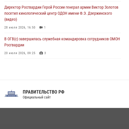
настольному теннису ко Дню физкультурника
Директор Росгвардии Герой России генерал армии Виктор Золотов
08 августа 2026, 07:00
посетил кинологический центр ОДОН имени Ф.Э. Дзержинского
(видео)
28 июля 2026, 16:50
1
В ОГВ(с) завершилась служебная командировка сотрудников ОМОН
Росгвардии
20 июля 2026, 09:25
3
Директор Росгвардии Герой России генерал армии Виктор Золотов
поздравил специалистов подразделений тыла с профессиональным
праздником
31 июля 2026, 21:01
ПРАВИТЕЛЬСТВО РФ
Праздник «Один день с Росгвардией» к 105-летию Центрального
Официальный сайт
округа прошел на Поклонной горе
18 июля 2026, 13:43
15
1
При силовой поддержке СОБР Росгвардии в Иркутской области
повели рейды по соблюдению миграционного законодательства