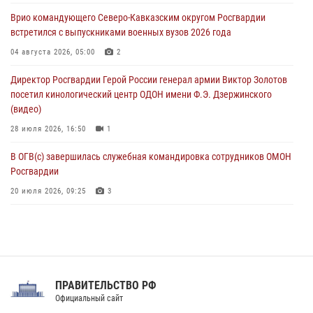
исполнилось 20 лет
Врио командующего Северо-Кавказским округом Росгвардии
08 августа 2026, 07:00
встретился с выпускниками военных вузов 2026 года
В Москве росгвардейцы оказали помощь медикам и девушке с
04 августа 2026, 05:00
2
ограниченными возможностями здоровья (видео)
Директор Росгвардии Герой России генерал армии Виктор Золотов
08 августа 2026, 06:32
1
посетил кинологический центр ОДОН имени Ф.Э. Дзержинского
(видео)
28 июля 2026, 16:50
1
В ОГВ(с) завершилась служебная командировка сотрудников ОМОН
Росгвардии
20 июля 2026, 09:25
3
Директор Росгвардии Герой России генерал армии Виктор Золотов
поздравил специалистов подразделений тыла с профессиональным
праздником
31 июля 2026, 21:01
ПРАВИТЕЛЬСТВО РФ
Праздник «Один день с Росгвардией» к 105-летию Центрального
Официальный сайт
округа прошел на Поклонной горе