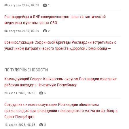
08 августа 2026, 09:03
1
Росгвардейцы в ЛНР совершенствуют навыки тактической
медицины с учетом опыта СВО
08 августа 2026, 09:00
2
Военнослужащие Софринской бригады Росгвардии встретились с
участником патриотического проекта «Дорогой Ломоносова —
дорогой к Победе в СВО» (видео)
08 августа 2026, 07:00
2
1
ПОПУЛЯРНЫЕ НОВОСТИ
В Кабардино-Балкарии сотрудники Росгвардии провели турнир по
Командующий Северо-Кавказским округом Росгвардии совершил
настольному теннису ко Дню физкультурника
рабочую поездку в Чеченскую Республику
08 августа 2026, 07:00
23 июля 2026, 16:10
6
Росгвардейцы обеспечили безопасность «Поезда Победы» в
Сотрудники и военнослужащие Росгвардии обеспечили
Кузбассе
правопорядок при проведении товарищеского матча по футболу в
08 августа 2026, 07:00
Санкт-Петербурге
ОМОН «Ойрат» Управления Росгвардии по Республике Калмыкия
13 июля 2026, 08:08
2