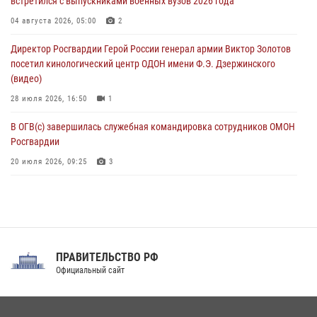
встретился с выпускниками военных вузов 2026 года
В Москве росгвардейцы оказали помощь медикам и девушке с
04 августа 2026, 05:00
2
ограниченными возможностями здоровья (видео)
Директор Росгвардии Герой России генерал армии Виктор Золотов
08 августа 2026, 06:32
1
посетил кинологический центр ОДОН имени Ф.Э. Дзержинского
(видео)
28 июля 2026, 16:50
1
В ОГВ(с) завершилась служебная командировка сотрудников ОМОН
Росгвардии
20 июля 2026, 09:25
3
Директор Росгвардии Герой России генерал армии Виктор Золотов
поздравил специалистов подразделений тыла с профессиональным
праздником
31 июля 2026, 21:01
ПРАВИТЕЛЬСТВО РФ
Праздник «Один день с Росгвардией» к 105-летию Центрального
Официальный сайт
округа прошел на Поклонной горе
18 июля 2026, 13:43
15
1