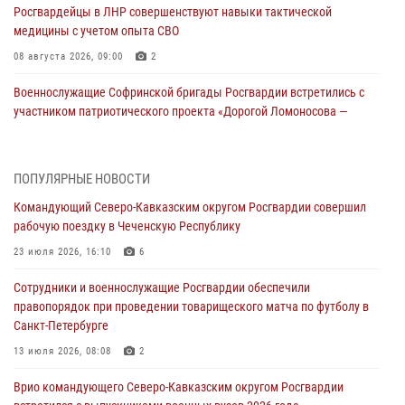
Росгвардейцы в ЛНР совершенствуют навыки тактической
медицины с учетом опыта СВО
08 августа 2026, 09:00
2
Военнослужащие Софринской бригады Росгвардии встретились с
участником патриотического проекта «Дорогой Ломоносова —
дорогой к Победе в СВО» (видео)
08 августа 2026, 07:00
2
1
ПОПУЛЯРНЫЕ НОВОСТИ
Росгвардейцы обеспечили безопасность «Поезда Победы» в
Командующий Северо-Кавказским округом Росгвардии совершил
Кузбассе
рабочую поездку в Чеченскую Республику
08 августа 2026, 07:00
23 июля 2026, 16:10
6
В Кабардино-Балкарии сотрудники Росгвардии провели турнир по
Сотрудники и военнослужащие Росгвардии обеспечили
настольному теннису ко Дню физкультурника
правопорядок при проведении товарищеского матча по футболу в
08 августа 2026, 07:00
Санкт-Петербурге
ОМОН «Ойрат» Управления Росгвардии по Республике Калмыкия
13 июля 2026, 08:08
2
исполнилось 20 лет
Врио командующего Северо-Кавказским округом Росгвардии
08 августа 2026, 07:00