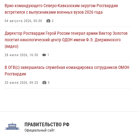
на Урал
Врио командующего Северо-Кавказским округом Росгвардии
06 августа 2026, 04:00
3
встретился с выпускниками военных вузов 2026 года
Росгвардейцы проверили работу ЧОП в детских оздоровительных
04 августа 2026, 05:00
2
лагерях в Курске (видео)
Директор Росгвардии Герой России генерал армии Виктор Золотов
05 августа 2026, 14:44
1
посетил кинологический центр ОДОН имени Ф.Э. Дзержинского
(видео)
28 июля 2026, 16:50
1
В ОГВ(с) завершилась служебная командировка сотрудников ОМОН
Росгвардии
20 июля 2026, 09:25
3
Директор Росгвардии Герой России генерал армии Виктор Золотов
поздравил специалистов подразделений тыла с профессиональным
праздником
31 июля 2026, 21:01
ПРАВИТЕЛЬСТВО РФ
Праздник «Один день с Росгвардией» к 105-летию Центрального
Официальный сайт
округа прошел на Поклонной горе