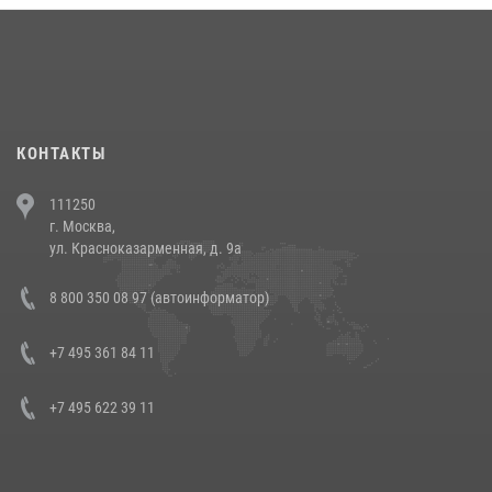
18 июля 2026, 13:43
15
1
При силовой поддержке СОБР Росгвардии в Иркутской области
повели рейды по соблюдению миграционного законодательства
(видео)
30 июля 2026, 08:00
1
КОНТАКТЫ
В Челябинске росгвардейцы задержали злоумышленников,
111250
напавших на бригаду скорой помощи (видео)
г. Москва,
14 июля 2026, 12:20
1
ул. Красноказарменная, д. 9а
В Росгвардии прошла военно-научная конференция по обобщению
8 800 350 08 97 (автоинформатор)
боевого опыта
08 июля 2026, 07:01
+7 495 361 84 11
+7 495 622 39 11