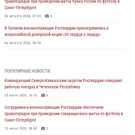
правопорядок при проведении матча Кубка России по футболу в
Санкт-Петербурге
06 августа 2026, 07:03
3
В Грозном военнослужащие Росгвардии присоединились к
всероссийской донорской акции «От сердца к сердцу»
06 августа 2026, 06:30
В Бурятии и Приамурье росгвардейцы задержали подозреваемых в
незаконном обороте наркотиков
06 августа 2026, 06:15
ПОПУЛЯРНЫЕ НОВОСТИ
Командующий Северо-Кавказским округом Росгвардии совершил
На Сахалине при участии СОБР Росгвардии пресекли нелегальную
рабочую поездку в Чеченскую Республику
добычу биоресурсов
23 июля 2026, 16:10
6
06 августа 2026, 05:12
Сотрудники и военнослужащие Росгвардии обеспечили
Росгвардейцы уничтожили свыше 120 беспилотников в ЛНР
правопорядок при проведении товарищеского матча по футболу в
06 августа 2026, 05:00
Санкт-Петербурге
Выпускники вузов Росгвардии прибыли для прохождения службы
13 июля 2026, 08:08
2