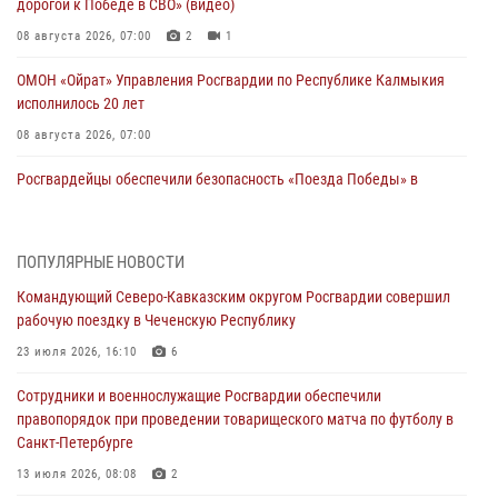
дорогой к Победе в СВО» (видео)
08 августа 2026, 07:00
2
1
ОМОН «Ойрат» Управления Росгвардии по Республике Калмыкия
исполнилось 20 лет
08 августа 2026, 07:00
Росгвардейцы обеспечили безопасность «Поезда Победы» в
Кузбассе
08 августа 2026, 07:00
ПОПУЛЯРНЫЕ НОВОСТИ
В Кабардино-Балкарии сотрудники Росгвардии провели турнир по
Командующий Северо-Кавказским округом Росгвардии совершил
настольному теннису ко Дню физкультурника
рабочую поездку в Чеченскую Республику
08 августа 2026, 07:00
23 июля 2026, 16:10
6
В Москве росгвардейцы оказали помощь медикам и девушке с
Сотрудники и военнослужащие Росгвардии обеспечили
ограниченными возможностями здоровья (видео)
правопорядок при проведении товарищеского матча по футболу в
08 августа 2026, 06:32
1
Санкт-Петербурге
Спецназ Росгвардии в Марий Эл почтил память товарища на
13 июля 2026, 08:08
2