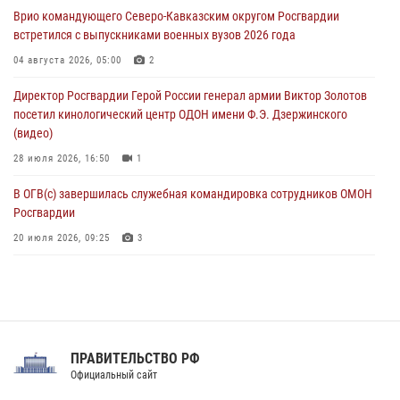
тактическом турнире (видео)
Врио командующего Северо-Кавказским округом Росгвардии
08 августа 2026, 06:15
9
1
встретился с выпускниками военных вузов 2026 года
День физкультурника в Уральском округе Росгвардии отметили
04 августа 2026, 05:00
2
турнирами, мастер-классами и легкоатлетическими забегами
Директор Росгвардии Герой России генерал армии Виктор Золотов
08 августа 2026, 06:03
9
посетил кинологический центр ОДОН имени Ф.Э. Дзержинского
(видео)
28 июля 2026, 16:50
1
В ОГВ(с) завершилась служебная командировка сотрудников ОМОН
Росгвардии
20 июля 2026, 09:25
3
Директор Росгвардии Герой России генерал армии Виктор Золотов
поздравил специалистов подразделений тыла с профессиональным
праздником
31 июля 2026, 21:01
ПРАВИТЕЛЬСТВО РФ
Праздник «Один день с Росгвардией» к 105-летию Центрального
Официальный сайт
округа прошел на Поклонной горе