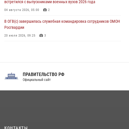
встретился с выпускниками военных вузов 2026 года
04 августа 2026, 05:00
2
В ОГВ(с) завершилась служебная командировка сотрудников ОМОН
Росгвардии
20 июля 2026, 09:25
3
Директор Росгвардии Герой России генерал армии Виктор Золотов
поздравил специалистов подразделений тыла с профессиональным
праздником
31 июля 2026, 21:01
ПРАВИТЕЛЬСТВО РФ
Праздник «Один день с Росгвардией» к 105-летию Центрального
Официальный сайт
округа прошел на Поклонной горе
18 июля 2026, 13:43
15
1
При силовой поддержке СОБР Росгвардии в Иркутской области
повели рейды по соблюдению миграционного законодательства
(видео)
30 июля 2026, 08:00
1
КОНТАКТЫ