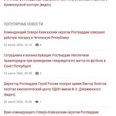
букмекерской конторе (видео)
05 августа 2026, 13:25
1
В Удмуртии при силовой поддержке спецназа Росгвардии
ПОПУЛЯРНЫЕ НОВОСТИ
задержаны подозреваемые в мошенничестве под видом оказания
Командующий Северо-Кавказским округом Росгвардии совершил
оздоровительных услуг (видео)
рабочую поездку в Чеченскую Республику
05 августа 2026, 13:20
1
1
23 июля 2026, 16:10
6
В Москве дети сотрудников и военнослужащих Росгвардии
Сотрудники и военнослужащие Росгвардии обеспечили
посетили мастер-класс по художественной гимнастике
правопорядок при проведении товарищеского матча по футболу в
05 августа 2026, 13:00
3
Санкт-Петербурге
Офицеры Росгвардии и ветераны войск правопорядка почтили
13 июля 2026, 08:08
2
память генерала армии Ивана Кирилловича Яковлева
Директор Росгвардии Герой России генерал армии Виктор Золотов
05 августа 2026, 12:40
6
посетил кинологический центр ОДОН имени Ф.Э. Дзержинского
(видео)
Росгвардейцы приняли участие в акции «Волна памяти»,
посвящённой 83‑й годовщине освобождения Белгорода от
28 июля 2026, 16:50
1
немецко‑фашистских захватчиков
Врио командующего Северо-Кавказским округом Росгвардии
05 августа 2026, 12:13
1