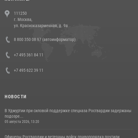
В Челябинске росгвардейцы задержали злоумышленников,
111250
напавших на бригаду скорой помощи (видео)
г. Москва,
14 июля 2026, 12:20
1
ул. Красноказарменная, д. 9а
В Росгвардии прошла военно-научная конференция по обобщению
8 800 350 08 97 (автоинформатор)
боевого опыта
08 июля 2026, 07:01
+7 495 361 84 11
+7 495 622 39 11
НОВОСТИ
В Удмуртии при силовой поддержке спецназа Росгвардии задержаны
подозре...
05 августа 2026, 13:20
Офицеры Росгвардии и ветераны войск правопорядка почтили