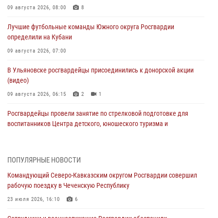
09 августа 2026, 08:00
8
Лучшие футбольные команды Южного округа Росгвардии
определили на Кубани
09 августа 2026, 07:00
В Ульяновске росгвардейцы присоединились к донорской акции
(видео)
09 августа 2026, 06:15
2
1
Росгвардейцы провели занятие по стрелковой подготовке для
воспитанников Центра детского, юношеского туризма и
краеведения Луганской Народной Республики
09 августа 2026, 05:00
ПОПУЛЯРНЫЕ НОВОСТИ
В регионах Урала бойцам Росгвардии в зону СВО передали свежие
Командующий Северо-Кавказским округом Росгвардии совершил
тиражи газет
рабочую поездку в Чеченскую Республику
09 августа 2026, 05:00
23 июля 2026, 16:10
6
Всероссийская ведомственная акции «Каникулы с Росгвардией