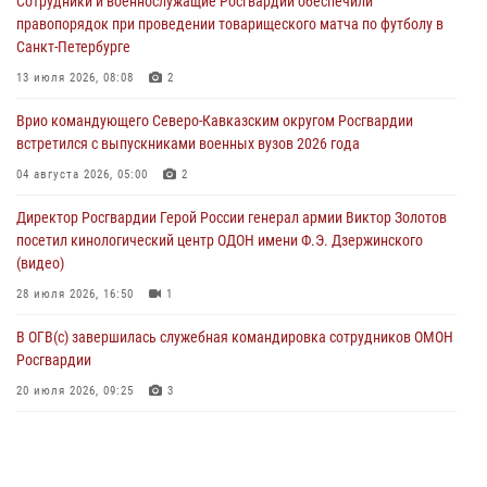
Сотрудники и военнослужащие Росгвардии обеспечили
проходит в Сибири
правопорядок при проведении товарищеского матча по футболу в
09 августа 2026, 04:00
5
Санкт-Петербурге
Росгвардейцы провели патриотическое занятие для детей на
13 июля 2026, 08:08
2
Поклонной горе в Москве (видео)
Врио командующего Северо-Кавказским округом Росгвардии
08 августа 2026, 14:10
3
1
встретился с выпускниками военных вузов 2026 года
В ЛНР росгвардейцы провели тренировку по единоборствам для
04 августа 2026, 05:00
2
юных воспитанников спортивной школы
Директор Росгвардии Герой России генерал армии Виктор Золотов
08 августа 2026, 13:00
1
посетил кинологический центр ОДОН имени Ф.Э. Дзержинского
(видео)
28 июля 2026, 16:50
1
В ОГВ(с) завершилась служебная командировка сотрудников ОМОН
Росгвардии
20 июля 2026, 09:25
3
Директор Росгвардии Герой России генерал армии Виктор Золотов
поздравил специалистов подразделений тыла с профессиональным
праздником