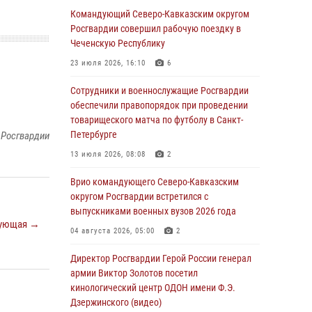
Командующий Северо-Кавказским округом
06 августа 2026, 13:24
Росгвардии совершил рабочую поездку в
Росгвардейцы задержали мужчину,
Чеченскую Республику
открывшего стрельбу в Подмосковье (видео)
23 июля 2026, 16:10
6
06 августа 2026, 12:35
1
Сотрудники и военнослужащие Росгвардии
Росгвардейцы провели выставку вооружения
обеспечили правопорядок при проведении
для участников сбора «Гвардеец» в Пензе
товарищеского матча по футболу в Санкт-
(видео)
Петербурге
 Росгвардии
06 августа 2026, 12:00
2
1
13 июля 2026, 08:08
2
В Курске росгвардейцы приняли участие в
Врио командующего Северо-Кавказским
митинге, посвященном второй годовщине
округом Росгвардии встретился с
вторжения ВСУ на территорию области
выпускниками военных вузов 2026 года
ующая →
06 августа 2026, 11:56
4
04 августа 2026, 05:00
2
В Санкт-Петербурге наряд Росгвардии
Директор Росгвардии Герой России генерал
задержал правонарушителя, угрожавшего
армии Виктор Золотов посетил
подростку травматическим пистолетом
кинологический центр ОДОН имени Ф.Э.
Дзержинского (видео)
06 августа 2026, 11:33
1