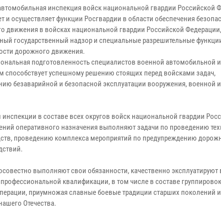
автомобильная инспекция войск национальной гвардии Российской 
ет и осуществляет функции Росгвардии в области обеспечения безопа
о движения в войсках национальной гвардии Российской Федерации,
ный государственный надзор и специальные разрешительные функции
ости дорожного движения.
ональная подготовленность специалистов военной автомобильной 
м способствует успешному решению стоящих перед войсками задач,
нию безаварийной и безопасной эксплуатации вооружения, военной и
 инспекции в составе всех округов войск национальной гвардии Рос
нений оперативного назначения выполняют задачи по проведению те
едств, проведению комплекса мероприятий по предупреждению дорож
дствий.
совестно выполняют свои обязанности, качественно эксплуатируют
профессиональной квалификации, в том числе в составе группировок
операции, приумножая славные боевые традиции старших поколений и
нашего Отечества.