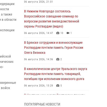
06 августа 2026, 21:01
Федерации
сности
В Нижнем Новгороде состоялось
 а также
Всероссийское совещание-семинар по
 в области
вопросам развития вневедомственной
охраны Росгвардии (видео)
инспекции
06 августа 2026, 14:47
10
1
В Брянске сотрудники и военнослужащие
Росгвардии почтили память Героя России
Олега Визнюка
сийской
06 августа 2026, 14:36
2
хнических
но-
В кинологическом центре Уральского округа
Росгвардии почтили память товарищей,
погибших при исполнении воинского долга
 вверенные
06 августа 2026, 13:29
5
 войск
В Центральном округе Росгвардии прошли
мероприятия к 108‑летию генерала армии
ПОПУЛЯРНЫЕ НОВОСТИ
И.К. Яковлева