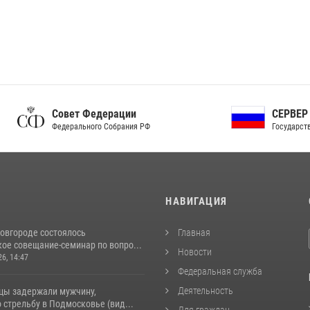
ет Федерации
СЕРВЕР ОРГАНОВ
рального Собрания РФ
Государственной власти РФ
И
НАВИГАЦИЯ
овгороде состоялось
Главная
ое совещание-семинар по вопро...
Новости
26, 14:47
Федеральная служба
Деятельность
цы задержали мужчину,
стрельбу в Подмосковье (вид...