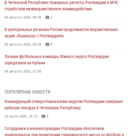
В Чеченской Республике пожарные расчеты Росгвардии и МЧС
отработали межведомственное взаимодействие
09 августа 2026, 08:00
2
В Центральных регионах России продолжается ведомственная
акция «Каникулы с Росгвардией»
09 августа 2026, 08:00
8
Лучшие футбольные команды Южного округа Росгвардии
определили на Кубани
09 августа 2026, 07:00
В Ульяновске росгвардейцы присоединились к донорской акции
(видео)
ПОПУЛЯРНЫЕ НОВОСТИ
09 августа 2026, 06:15
2
1
Командующий Северо-Кавказским округом Росгвардии совершил
рабочую поездку в Чеченскую Республику
Росгвардейцы провели занятие по стрелковой подготовке для
воспитанников Центра детского, юношеского туризма и
23 июля 2026, 16:10
6
краеведения Луганской Народной Республики
Сотрудники и военнослужащие Росгвардии обеспечили
09 августа 2026, 05:00
правопорядок при проведении товарищеского матча по футболу в