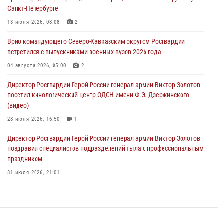
Санкт-Петербурге
В регионах Урала бойцам Росгвардии в зону СВО передали свежие
тиражи газет
13 июля 2026, 08:08
2
09 августа 2026, 05:00
Врио командующего Северо-Кавказским округом Росгвардии
встретился с выпускниками военных вузов 2026 года
Всероссийская ведомственная акции «Каникулы с Росгвардией
проходит в Сибири
04 августа 2026, 05:00
2
09 августа 2026, 04:00
5
Директор Росгвардии Герой России генерал армии Виктор Золотов
посетил кинологический центр ОДОН имени Ф.Э. Дзержинского
(видео)
28 июля 2026, 16:50
1
Директор Росгвардии Герой России генерал армии Виктор Золотов
поздравил специалистов подразделений тыла с профессиональным
праздником
31 июля 2026, 21:01
В ОГВ(с) завершилась служебная командировка сотрудников ОМОН
Росгвардии
20 июля 2026, 09:25
3