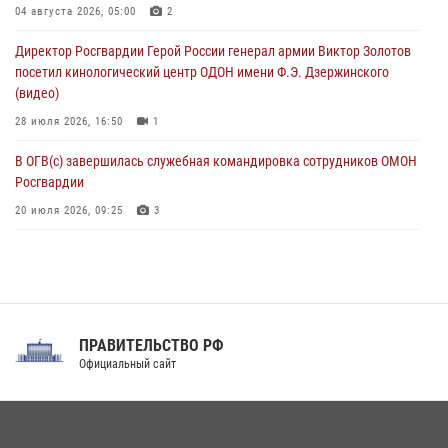
Сотрудники Росгвардии присоединились к утренней разминке у
04 августа 2026, 05:00
2
стен музея истории космонавтики в Калуге
Директор Росгвардии Герой России генерал армии Виктор Золотов
08 августа 2026, 09:29
2
посетил кинологический центр ОДОН имени Ф.Э. Дзержинского
(видео)
28 июля 2026, 16:50
1
В ОГВ(с) завершилась служебная командировка сотрудников ОМОН
Росгвардии
20 июля 2026, 09:25
3
Директор Росгвардии Герой России генерал армии Виктор Золотов
поздравил специалистов подразделений тыла с профессиональным
праздником
31 июля 2026, 21:01
ПРАВИТЕЛЬСТВО РФ
Праздник «Один день с Росгвардией» к 105-летию Центрального
Официальный сайт
округа прошел на Поклонной горе
18 июля 2026, 13:43
15
1