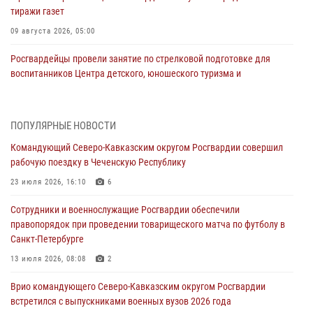
тиражи газет
09 августа 2026, 05:00
Росгвардейцы провели занятие по стрелковой подготовке для
воспитанников Центра детского, юношеского туризма и
краеведения Луганской Народной Республики
09 августа 2026, 05:00
ПОПУЛЯРНЫЕ НОВОСТИ
Всероссийская ведомственная акции «Каникулы с Росгвардией
Командующий Северо-Кавказским округом Росгвардии совершил
проходит в Сибири
рабочую поездку в Чеченскую Республику
09 августа 2026, 04:00
5
23 июля 2026, 16:10
6
Росгвардейцы провели патриотическое занятие для детей на
Сотрудники и военнослужащие Росгвардии обеспечили
Поклонной горе в Москве (видео)
правопорядок при проведении товарищеского матча по футболу в
08 августа 2026, 14:10
3
1
Санкт-Петербурге
В ЛНР росгвардейцы провели тренировку по единоборствам для
13 июля 2026, 08:08
2
юных воспитанников спортивной школы
Врио командующего Северо-Кавказским округом Росгвардии
08 августа 2026, 13:00
1
встретился с выпускниками военных вузов 2026 года